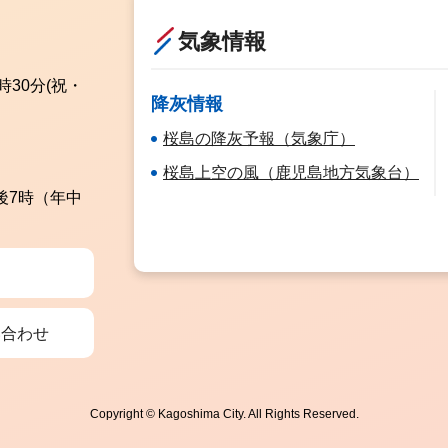
気象情報
時30分
(祝・
降灰情報
桜島の降灰予報（気象庁）
桜島上空の風（鹿児島地方気象台）
後7時（年中
い合わせ
Copyright © Kagoshima City. All Rights Reserved.