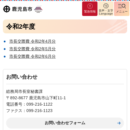
マグ
鹿児島
音声・文字
緊急情報
メニュー
マシ
Language
ティ
市
令和2年度
鹿児
島市
市長交際費 令和2年4月分
市長交際費 令和2年5月分
市長交際費 令和2年6月分
お問い合わせ
総務局市長室秘書課
〒892-8677 鹿児島市山下町11-1
電話番号：099-216-1122
ファクス：099-216-1123