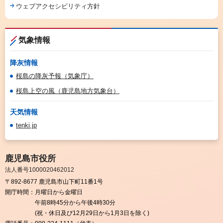
ウェブアクセシビリティ方針
気象情報
降灰情報
桜島の降灰予報（気象庁）
桜島上空の風（鹿児島地方気象台）
天気情報
tenki.jp
鹿児島市役所
法人番号1000020462012
〒892-8677 鹿児島市山下町11番1号
開庁時間：
月曜日から金曜日
午前8時45分から午後4時30分
(祝・休日及び12月29日から1月3日を除く)