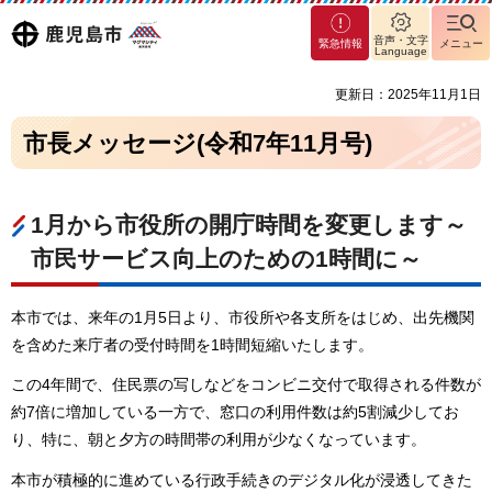
マグ
鹿児島
音声・文字
緊急情報
メニュー
マシ
Language
ティ
市
更新日：2025年11月1日
鹿児
島市
市長メッセージ(令和7年11月号)
1月から市役所の開庁時間を変更します～
市民サービス向上のための1時間に～
本市では、来年の1月5日より、市役所や各支所をはじめ、出先機関
を含めた来庁者の受付時間を1時間短縮いたします。
この4年間で、住民票の写しなどをコンビニ交付で取得される件数が
約7倍に増加している一方で、窓口の利用件数は約5割減少してお
り、特に、朝と夕方の時間帯の利用が少なくなっています。
本市が積極的に進めている行政手続きのデジタル化が浸透してきた