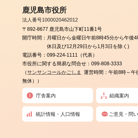
鹿児島市役所
法人番号1000020462012
〒892-8677 鹿児島市山下町11番1号
開庁時間：
月曜日から金曜日
午前8時45分から午後4
休日及び12月29日から1月3日を除く)
電話番号：
099-224-1111（代表）
市役所に関する簡易な問合せ：
099-808-3333
（
サンサンコールかごしま
運営時間：午前8時～午
無休））
庁舎案内
組織案内
統計情報・人口情報
ご意見・問