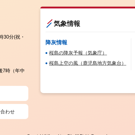
気象情報
時30分
(祝・
降灰情報
桜島の降灰予報（気象庁）
桜島上空の風（鹿児島地方気象台）
後7時（年中
い合わせ