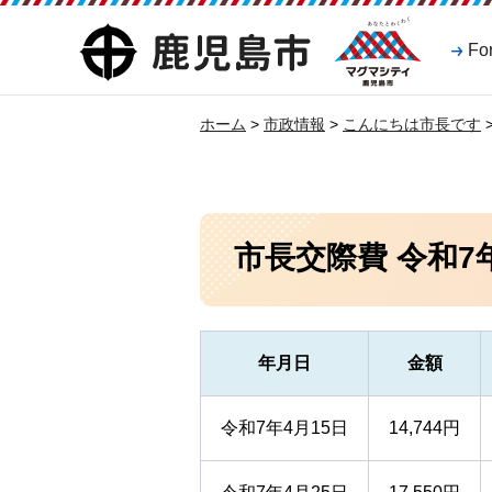
マグマシティ
鹿児島市
Fo
鹿児島市
ホーム
>
市政情報
>
こんにちは市長です
市長交際費 令和7
年月日
金額
令和7年4月15日
14,744円