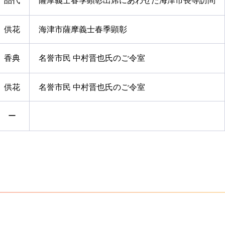
品代
薩摩義士春季顕彰出席にあわせた海津市長等訪問
供花
海津市薩摩義士春季顕彰
香典
名誉市民 中村晋也氏のご令室
供花
名誉市民 中村晋也氏のご令室
ー