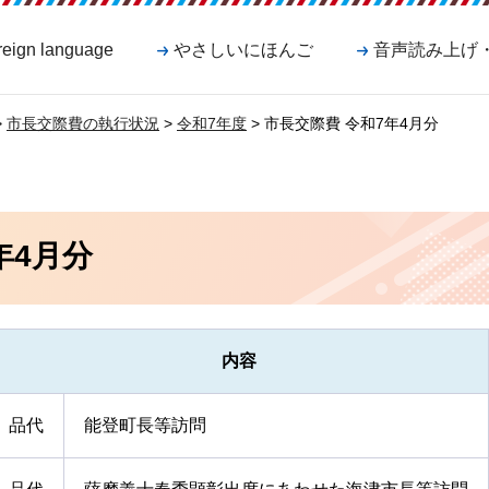
reign language
やさしいにほんご
音声読み上げ
>
市長交際費の執行状況
>
令和7年度
> 市長交際費 令和7年4月分
年4月分
内容
品代
能登町長等訪問