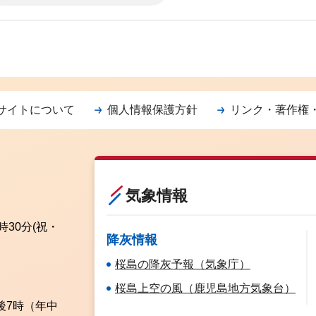
サイトについて
個人情報保護方針
リンク・著作権
気象情報
時30分
(祝・
降灰情報
桜島の降灰予報（気象庁）
桜島上空の風（鹿児島地方気象台）
後7時（年中