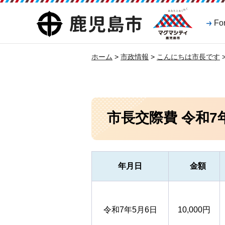
マグマシティ
鹿児島市
Fo
鹿児島市
ホーム
>
市政情報
>
こんにちは市長です
市長交際費 令和7
年月日
金額
令和7年5月6日
10,000円