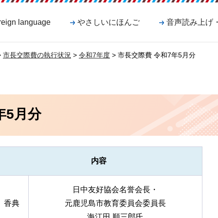
reign language
やさしいにほんご
音声読み上げ
>
市長交際費の執行状況
>
令和7年度
> 市長交際費 令和7年5月分
年5月分
内容
日中友好協会名誉会長・
香典
元鹿児島市教育委員会委員長
海江田 順三郎氏