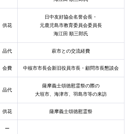
日中友好協会名誉会長・
供花
元鹿児島市教育委員会委員長
海江田 順三郎氏
品代
萩市との交流経費
会費
中核市市長会新旧役員市長・顧問市長懇談会
薩摩義士頌徳慰霊祭の際の
品代
大垣市、海津市、羽島市等の来訪
供花
薩摩義士頌徳慰霊祭
ー