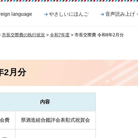
reign language
やさしいにほんご
音声読み上げ
>
市長交際費の執行状況
>
令和7年度
> 市長交際費 令和8年2月分
年2月分
内容
会費
県酒造組合鑑評会表彰式祝賀会