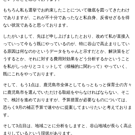
もちろん私も選挙でお約束したことについて徹底を図ってきたわけ
でありますが、これが不十分であったなと私自身、反省せざるを得
ない状況であると思っております。
したがいまして、先ほど申し上げましたとおり、改めて私が直接入
っていって今もう既にやっているのが、特に谷山で高止まりしてい
る原因は何なのかというデータをちゃんと示すだとか、解決策をど
うするとか、それに対する費用対効果をどう分析するかということ
を私がしっかりとコミットして（積極的に関わって）やっていく、
既にこれをやっております。
そして、もう1点は、鹿児島市全体としてもっともっと保育士の方々
に鹿児島市を選んでいただける取組をやらなければならない、そこ
で、検討を進めておりますが、予算措置が必要なものについては、
恐らく9月の補正予算で速やかに提案してまいりたいと考えておりま
す。
そして3点目は、地域ごとに分析をしますと、谷山地域が長らく高止
まりしているという現状があります。