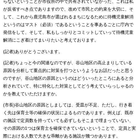
らないということが市役所の中で共有されていなかった、これは私
が反省すべき点でありますので、改めて市民との約束を大切に、そ
して、これから鹿児島市が選ばれるまちになるために待機児童解消
というのはマスト（必須）であるということを事あるごとに庁内で
発信をして、そして、私もしっかりとコミットしていって待機児童
解消にこぎ着けてまいりたいと考えております。
(記者)ありがとうございます。
(記者)ちょっと今の関連なのですが、谷山地区の高止まりしている
原因を分析して重点的に対策を打つというようなお話だったと思う
のですが、谷山地区の原因というのはどういったところにあると分
析されていて、特に特化した対策としてどう考えていらっしゃるの
かを教えていただけますか。
(市長)谷山地区の原因としましては、受皿が不足、ただし、行き着
く先は保育士等の確保の状況によるものであります。例えば、既存
の施設で定員数を持っていても必ずしもそこまで埋まっていない、
その原因の1つは保育士を確保できていないということで、定員と実
際における人数で大きな乖離がある施設が幾つかあります。