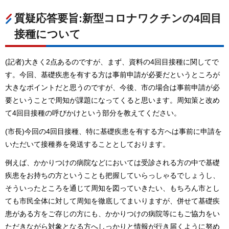
質疑応答要旨:新型コロナワクチンの4回目
接種について
(記者)大きく2点あるのですが、まず、資料の4回目接種に関してで
す。今回、基礎疾患を有する方は事前申請が必要だというところが
大きなポイントだと思うのですが、今後、市の場合は事前申請が必
要ということで周知が課題になってくると思います。周知策と改め
て4回目接種の呼びかけという部分を教えてください。
(市長)今回の4回目接種、特に基礎疾患を有する方へは事前に申請を
いただいて接種券を発送することとしております。
例えば、かかりつけの病院などにおいては受診される方の中で基礎
疾患をお持ちの方ということも把握していらっしゃるでしょうし、
そういったところを通じて周知を図っていきたい、もちろん市とし
ても市民全体に対して周知を徹底してまいりますが、併せて基礎疾
患がある方をご存じの方にも、かかりつけの病院等にもご協力をい
ただきながら対象となる方へしっかりと情報が行き届くように努め