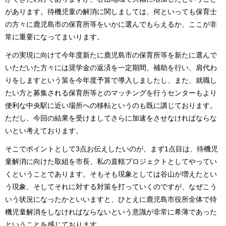
があります。待機児童の解消に関しましては、何といっても保育士
の方々に鹿児島市の保育所等をいかに選んでもらえるか、ここが非
常に重要になってまいります。
その実現に向けて今年度新たに鹿児島市の保育所等を新たに選んで
いただいた方々には奨学金の返済を一定期間、補助を行い、肩代わ
りをしますという策を今年度予算で導入しましたし、また、就職し
たい方と募集される保育所等とのマッチングを行うセンターもより
便利な中央駅に近い場所への移転というのも既に講じております。
ただし、今回の結果を受けましてさらに加速をさせなければならな
いとい考えております。
そこでポイントとして3点お伝えしたいのが、まず1点目は、待機児
童解消に向けた取組を市長、私の直轄プロジェクトとしてやってい
くということであります。そもそも現象としては谷山が増えたとい
う現象、そしてそれに対する対策を打っていくのですが、なぜこう
いう状況になったかといいますと、ひとえに鹿児島市役所全体で待
機児童解消をしなければならないという意識が非常に希薄であった
ということを感じております。