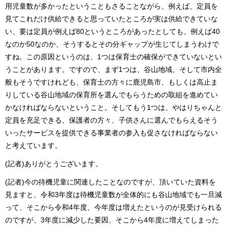
用児童数が多かったということもさることながら、例えば、定員を
見てこれだけ供給できると思っていたところが実は供給できていな
い、要は定員が例えば80というところがあったとしても、例えば40
なのか50なのか、そうするとその分ギャップが生じてしまうわけで
すね。この原因というのは、1つは保育士の確保ができていないとい
うことがあります。ですので、まず1つは、谷山地域、そして市内全
般もそうですけれども、保育士の方々に鹿児島市、もしくは高止ま
りしている谷山地域の保育所を選んでもらうための取組を進めてい
かなければならないということ。そしてもう1つは、やはりちゃんと
定員を充足できる、保護者の方々、子供さんに選んでもらえるそう
いったサービスを提供できる事業者の参入も促さなければならない
と考えています。
(記者)ありがとうございます。
(記者)今の待機児童に関連したことなのですが、頂いていた資料を
見ますと、令和3年度は待機児童数が全体的にも谷山地域でも一旦減
って、そこから令和4年度、今年度は増えたというのが見受けられる
のですが、3年度に減少した要因、そこから4年度に増えてしまった