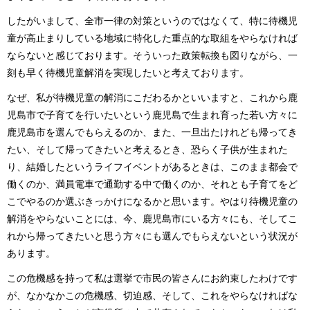
したがいまして、全市一律の対策というのではなくて、特に待機児
童が高止まりしている地域に特化した重点的な取組をやらなければ
ならないと感じております。そういった政策転換も図りながら、一
刻も早く待機児童解消を実現したいと考えております。
なぜ、私が待機児童の解消にこだわるかといいますと、これから鹿
児島市で子育てを行いたいという鹿児島で生まれ育った若い方々に
鹿児島市を選んでもらえるのか、また、一旦出たけれども帰ってき
たい、そして帰ってきたいと考えるとき、恐らく子供が生まれた
り、結婚したというライフイベントがあるときは、このまま都会で
働くのか、満員電車で通勤する中で働くのか、それとも子育てをど
こでやるのか選ぶきっかけになるかと思います。やはり待機児童の
解消をやらないことには、今、鹿児島市にいる方々にも、そしてこ
れから帰ってきたいと思う方々にも選んでもらえないという状況が
あります。
この危機感を持って私は選挙で市民の皆さんにお約束したわけです
が、なかなかこの危機感、切迫感、そして、これをやらなければな