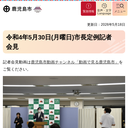
マグ
鹿児島
音声・文字
緊急情報
メニュー
マシ
Language
ティ
市
更新日：2026年5月18日
鹿児
島市
令和4年5月30日(月曜日)市長定例記者
会見
記者会見動画は
鹿児島市動画チャンネル「動画で見る鹿児島市」
を
ご覧ください。