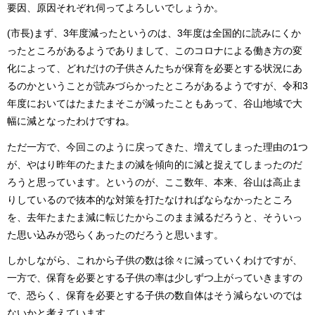
要因、原因それぞれ伺ってよろしいでしょうか。
(市長)まず、3年度減ったというのは、3年度は全国的に読みにくか
ったところがあるようでありまして、このコロナによる働き方の変
化によって、どれだけの子供さんたちが保育を必要とする状況にあ
るのかということが読みづらかったところがあるようですが、令和3
年度においてはたまたまそこが減ったこともあって、谷山地域で大
幅に減となったわけですね。
ただ一方で、今回このように戻ってきた、増えてしまった理由の1つ
が、やはり昨年のたまたまの減を傾向的に減と捉えてしまったのだ
ろうと思っています。というのが、ここ数年、本来、谷山は高止ま
りしているので抜本的な対策を打たなければならなかったところ
を、去年たまたま減に転じたからこのまま減るだろうと、そういっ
た思い込みが恐らくあったのだろうと思います。
しかしながら、これから子供の数は徐々に減っていくわけですが、
一方で、保育を必要とする子供の率は少しずつ上がっていきますの
で、恐らく、保育を必要とする子供の数自体はそう減らないのでは
ないかと考えています。