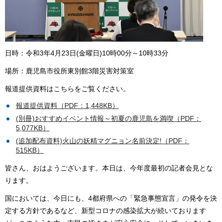
日時：令和3年4月23日(金曜日)10時00分～10時33分
場所：鹿児島市役所東別館3階災害対策室
報道提供資料はこちらをご覧ください。
報道提供資料（PDF：1,448KB）
(別冊)おすすめイベント情報～初夏の鹿児島を満喫（PDF：
5,077KB）
(追加配布資料)火山の妖精マグニョン名前決定!（PDF：
515KB）
皆さん、おはようございます。本日は、今年度最初の記者会見とな
ります。
国においては、今日にも、4都府県への「緊急事態宣言」の発令を決
定する方針であるなど、新型コロナの感染拡大が続いております