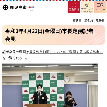
マグ
鹿児島
音声・文字
緊急情報
メニュー
マシ
Language
ティ
市
更新日：2021年4月29日
鹿児
島市
令和3年4月23日(金曜日)市長定例記者
会見
記者会見の動画は
鹿児島市動画チャンネル「動画で見る鹿児島市」
をご覧ください。