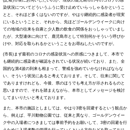
染状況についてどういうふうに受け止めていらっしゃるかというこ
とと、それほど多くはないのですが、やはり継続的に感染者が現実
にいるということと、それから、先ほどゴールデンウイークに向け
ての地域の往来を自粛と少人数の飲食の関係をおっしゃっていまし
たが、大型連休に向けて、鹿児島市として特別何かそういう呼びか
けや、対応を取られるかということをお尋ねしたいのですが。
(市長)まず最初のコロナの感染状況への所感につきまして、本市で
も継続的に感染者が確認をされている状況が続いており、また、全
国的な第4波の到来も相まって、警戒を強めていかなければならな
い、そういう状況にあると考えております。そして、往来に関して
でありますけれども、今後、県のほうでも考え方が示されるものと
思いますので、それを踏まえながら、本市としてメッセージを検討
してまいりたいと考えております。
また、本市の施設としましては、やはり3密を回避するという観点か
ら、例えば、平川動物公園では、従来と異なり、ゴールデンウイー
ク中の入場者につきましては事前予約をお願いして、3密の回避を行
うために入場者数の管理を行っていくという方向などを取っており