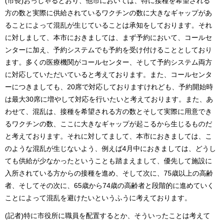
(市長)おっしゃるとおり、他市においては、特に接種を希望される
方の数と実際に供給されているワクチンの数に大きなギャップがあ
ることによって混乱が生じていることは承知をしております。それ
に対しまして、本市におきましては、まず予約において、コールセ
ンターに加え、予約システムでも予約を受け付けることとしており
ます。多くの医療機関がコールセンター、そして予約システム両方
に対応していただいていると考えております。また、コールセンタ
ーにつきましても、20席で対応しておりますけれども、予約開始時
は最大30席に増やして対応を行いたいと考えております。また、あ
わせて、混乱は、接種を希望される方の数とそして実際に用意でき
るワクチンの数、ここに大きなギャップが起こるから生じるものだ
と考えております。それに対してまして、本市におきましては、こ
のような混乱が生じないよう、例えば4月中におきましては、どうし
ても供給が少なかったということも踏まえまして、優先して施設に
入所されている方からの接種を進め、そして次に、75歳以上の高齢
者、そしてその次に、65歳から74歳の高齢者と段階的に進めていく
ことによって混乱を避けたいというふうに考えております。
(記者)特に市役所に職員を配置するとか、そういったことは考えて