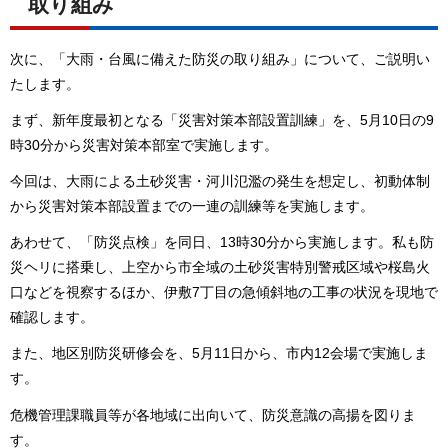
取り組み
次に、「大雨・台風に備えた防災の取り組み」について、ご説明い
たします。
まず、新年度最初となる「災害対策本部設置訓練」を、5月10日の9
時30分から災害対策本部室で実施します。
今回は、大雨による土砂災害・河川氾濫の発生を想定し、初動体制
から災害対策本部設置までの一連の訓練等を実施します。
あわせて、「防災点検」を同日、13時30分から実施します。私も防
災ヘリに搭乗し、上空から市全域の土砂災害特別警戒区域や桜島火
口などを視察するほか、伊敷7丁目の急傾斜地の工事の状況を現地で
確認します。
また、地区別防災研修会を、5月11日から、市内12会場で実施しま
す。
危機管理課職員等が各地域に出向いて、防災意識の高揚を図りま
す。