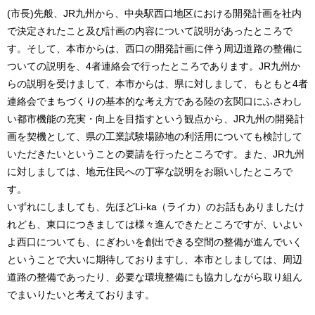
(市長)先般、JR九州から、中央駅西口地区における開発計画を社内
で決定されたこと及び計画の内容について説明があったところで
す。そして、本市からは、西口の開発計画に伴う周辺道路の整備に
ついての説明を、4者連絡会で行ったところであります。JR九州か
らの説明を受けまして、本市からは、県に対しまして、もともと4者
連絡会でまちづくりの基本的な考え方である陸の玄関口にふさわし
い都市機能の充実・向上を目指すという観点から、JR九州の開発計
画を契機として、県の工業試験場跡地の利活用についても検討して
いただきたいということの要請を行ったところです。また、JR九州
に対しましては、地元住民への丁寧な説明をお願いしたところで
す。
いずれにしましても、先ほどLi-ka（ライカ）のお話もありましたけ
れども、東口につきましては様々進んできたところですが、いよい
よ西口についても、にぎわいを創出できる空間の整備が進んでいく
ということで大いに期待しておりますし、本市としましては、周辺
道路の整備であったり、必要な環境整備にも協力しながら取り組ん
でまいりたいと考えております。