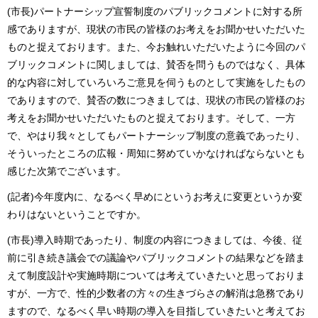
(市長)パートナーシップ宣誓制度のパブリックコメントに対する所
感でありますが、現状の市民の皆様のお考えをお聞かせいただいた
ものと捉えております。また、今お触れいただいたように今回のパ
ブリックコメントに関しましては、賛否を問うものではなく、具体
的な内容に対していろいろご意見を伺うものとして実施をしたもの
でありますので、賛否の数につきましては、現状の市民の皆様のお
考えをお聞かせいただいたものと捉えております。そして、一方
で、やはり我々としてもパートナーシップ制度の意義であったり、
そういったところの広報・周知に努めていかなければならないとも
感じた次第でございます。
(記者)今年度内に、なるべく早めにというお考えに変更というか変
わりはないということですか。
(市長)導入時期であったり、制度の内容につきましては、今後、従
前に引き続き議会での議論やパブリックコメントの結果などを踏ま
えて制度設計や実施時期については考えていきたいと思っておりま
すが、一方で、性的少数者の方々の生きづらさの解消は急務であり
ますので、なるべく早い時期の導入を目指していきたいと考えてお