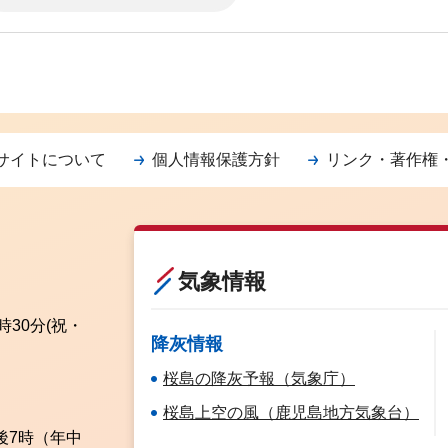
サイトについて
個人情報保護方針
リンク・著作権
気象情報
時30分
(祝・
降灰情報
桜島の降灰予報（気象庁）
桜島上空の風（鹿児島地方気象台）
後7時（年中