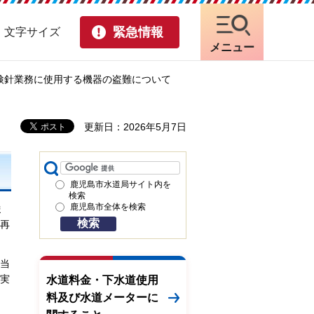
緊急情報
・文字サイズ
メニュー
検針業務に使用する機器の盗難について
更新日：2026年5月7日
鹿児島市水道局サイト内を
検索
鹿児島市全体を検索
ま
再
当
実
水道料金・下水道使用
料及び水道メーターに