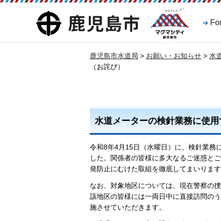
マグマシティ
鹿児島市
Fo
鹿児島市
鹿児島市水道局
>
お願い・お知らせ
>
水
（お詫び）
水道メーターの検針業務に使用
令和8年4月15日（水曜日）に、検針業
した。関係者の皆様に多大なるご迷惑とご
発防止にむけた取組を徹底してまいります
なお、対象地区については、現在警察の捜
該地区の皆様には一両日中に直接訪問のう
施させていただきます。