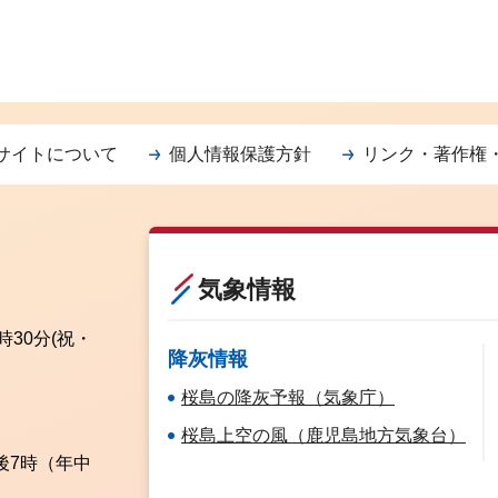
サイトについて
個人情報保護方針
リンク・著作権
気象情報
時30分
(祝・
降灰情報
桜島の降灰予報（気象庁）
桜島上空の風（鹿児島地方気象台）
後7時（年中