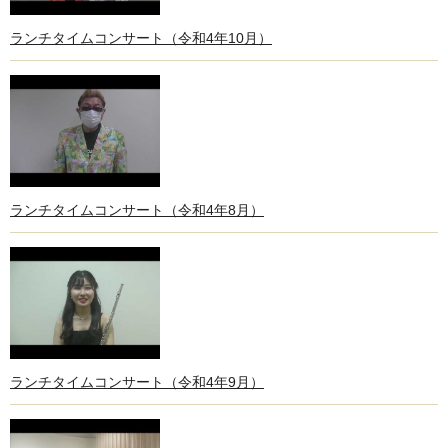
ランチタイムコンサート（令和4年10月）
ランチタイムコンサート（令和4年8月）
ランチタイムコンサート（令和4年9月）