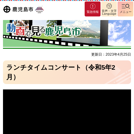
マグ
鹿児島
音声・文字
緊急情報
メニュー
Language
マシ
ティ
市
鹿児
島市
更新日：2023年4月25日
ランチタイムコンサート（令和5年2
月）