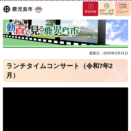
マグ
鹿児島
音声・文字
緊急情報
メニュー
Language
マシ
ティ
市
鹿児
島市
更新日：2025年3月31日
ランチタイムコンサート（令和7年2
月）