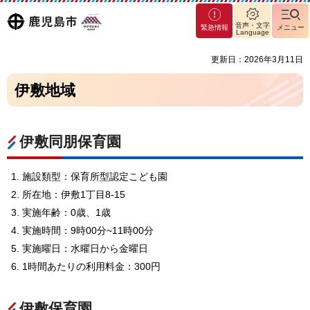
マグ
鹿児島
音声・文字
緊急情報
メニュー
マシ
Language
ティ
市
更新日：2026年3月11日
鹿児
島市
伊敷地域
伊敷同朋保育園
施設類型：保育所型認定こども園
所在地：伊敷1丁目8-15
実施年齢：0歳、1歳
実施時間：9時00分~11時00分
実施曜日：水曜日から金曜日
1時間あたりの利用料金：300円
伊敷保育園