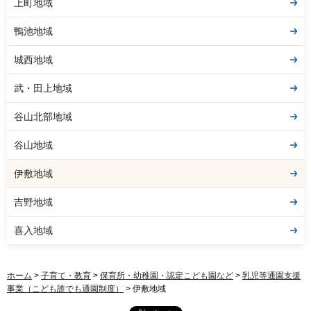
上町地域
鴨池地域
城西地域
武・田上地域
谷山北部地域
谷山地域
伊敷地域
吉野地域
喜入地域
ホーム
>
子育て・教育
>
保育所・幼稚園・認定こども園など
>
乳児等通園支援
事業（こども誰でも通園制度）
> 伊敷地域