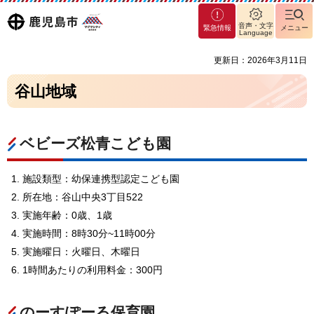
マグ
鹿児島
音声・文字
緊急情報
メニュー
マシ
Language
ティ
市
更新日：2026年3月11日
鹿児
島市
谷山地域
ベビーズ松青こども園
施設類型：幼保連携型認定こども園
所在地：谷山中央3丁目522
実施年齢：0歳、1歳
実施時間：8時30分~11時00分
実施曜日：火曜日、木曜日
1時間あたりの利用料金：300円
のーすぽーる保育園