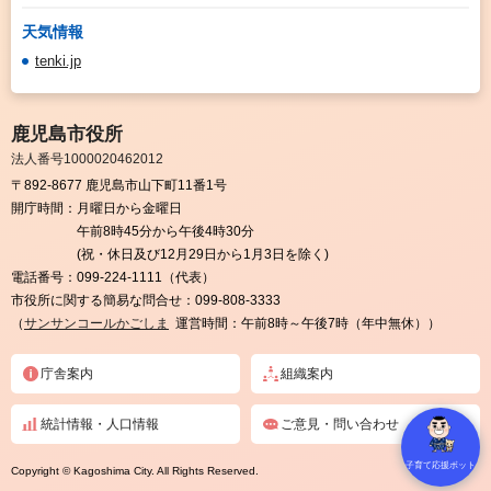
天気情報
tenki.jp
鹿児島市役所
法人番号1000020462012
〒892-8677 鹿児島市山下町11番1号
開庁時間：
月曜日から金曜日
午前8時45分から午後4時30分
(祝・休日及び12月29日から1月3日を除く)
電話番号：
099-224-1111（代表）
市役所に関する簡易な問合せ：
099-808-3333
（
サンサンコールかごしま
運営時間：午前8時～午後7時（年中無休））
庁舎案内
組織案内
統計情報・人口情報
ご意見・問い合わせ
子育て応援ボット
Copyright © Kagoshima City. All Rights Reserved.