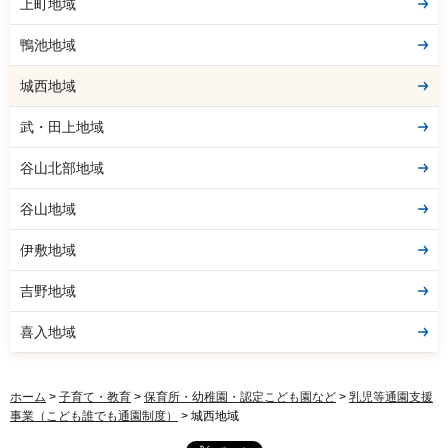
上町地域
鴨池地域
城西地域
武・田上地域
谷山北部地域
谷山地域
伊敷地域
吉野地域
喜入地域
ホーム
>
子育て・教育
>
保育所・幼稚園・認定こども園など
>
乳児等通園支援
事業（こども誰でも通園制度）
> 城西地域