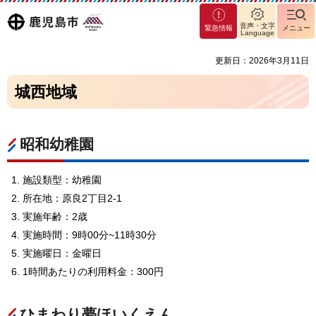
マグ
鹿児島
音声・文字
緊急情報
メニュー
マシ
Language
ティ
市
更新日：2026年3月11日
鹿児
島市
城西地域
昭和幼稚園
施設類型：幼稚園
所在地：原良2丁目2-1
実施年齢：2歳
実施時間：9時00分~11時30分
実施曜日：金曜日
1時間あたりの利用料金：300円
ひまわり夢ほいくえん