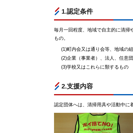
1.認定条件
毎月一回程度、地域で自主的に清掃
もの。
(1)町内会又は通り会等、地域の
(2)企業（事業者）、法人、任意
(3)学校又はこれらに類するもの
2.支援内容
認定団体へは、清掃用具や活動中に