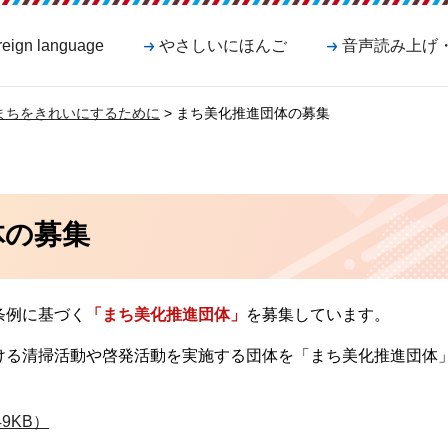
reign language
やさしいにほんご
音声読み上げ
まちをきれいにするために
> まち美化推進団体の募集
体の募集
条例に基づく
「まち美化推進団体」
を募集しています。
ける清掃活動や啓発活動を実施する団体を「まち美化推進団体
9KB）