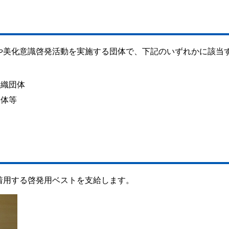
や美化意識啓発活動を実施する団体で、下記のいずれかに該当
組織団体
団体等
着用する啓発用ベストを支給します。