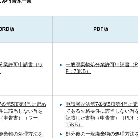
と添付書類一覧
ORD版
PDF版
分業許可申請書（ワ
一般廃棄物処分業許可申請書（P
）
F：78KB）
7条第5項第4号に定め
申請者が法第7条第5項第4号に
件に該当しない旨を
てある欠格要件に該当しない旨
（申告書）（ワー
記載した書類（申告書）（PDF
15KB）
廃棄物の処理方法を
処分後の一般廃棄物の処理方法