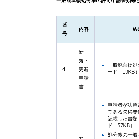
一般廃棄物処分業の許可申請書類等
番
内容
W
号
新
規・
一般廃棄物処
4
更新
ード：19KB
申請
書
申請者が法第
てある欠格要
記載した書類
ド：57KB）
処分後の一般