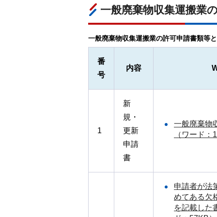
一般廃棄物収集運搬業
一般廃棄物収集運搬業の許可申請書類等と
番
内容
号
新
規・
一般廃棄物
1
更新
（ワード：1
申請
書
申請者が法第
めてある欠
を記載した