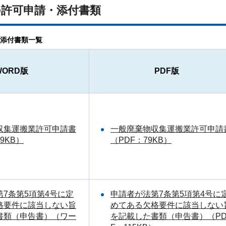
の許可申請・添付書類
添付書類一覧
WORD版
PDF版
収集運搬業許可申請書
一般廃棄物収集運搬業許可申請
9KB）
（PDF：79KB）
7条第5項第4号に定
申請者が法第7条第5項第4号に
格要件に該当しない旨
めてある欠格要件に該当しない
書類（申告書）（ワー
を記載した書類（申告書）（P