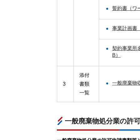
誓約書（ワー
事業計画書（
契約事業所名
B）
添付
一般廃棄物収
3
書類
一覧
一般廃棄物処分業の許