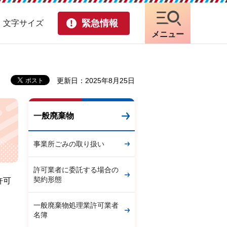
緊急情報
・文字サイズ
メニュー
）
更新日：2025年8月25日
一般廃棄物
事業所ごみの取り扱い
許可業者に委託する場合の
契約形態
許可
一般廃棄物処理業許可業者
名簿