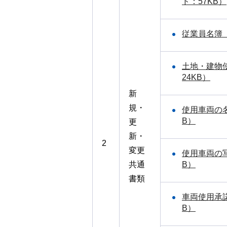
ド：57KB）
従業員名簿（
土地・建物
24KB）
新
規・
使用車両の名
B）
更
新・
2
変更
使用車両の写
共通
B）
書類
車両使用承諾
B）