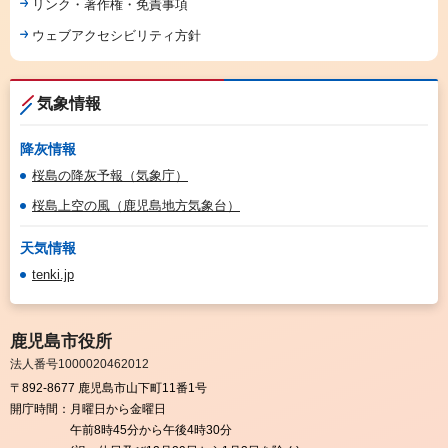
リンク・著作権・免責事項
ウェブアクセシビリティ方針
気象情報
降灰情報
桜島の降灰予報（気象庁）
桜島上空の風（鹿児島地方気象台）
天気情報
tenki.jp
鹿児島市役所
法人番号1000020462012
〒892-8677 鹿児島市山下町11番1号
開庁時間：
月曜日から金曜日
午前8時45分から午後4時30分