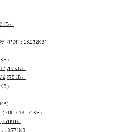
）
2KB）
）
PDF：16,232KB）
6KB）
,700KB）
,275KB）
7KB）
7KB）
DF：13,171KB）
751KB）
8,771KB）