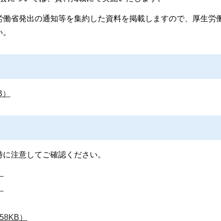
労働省発出の通知等を集約した資料を掲載しますので、厚生労
い。
B）
特に注意してご確認ください。
）
）
58KB）