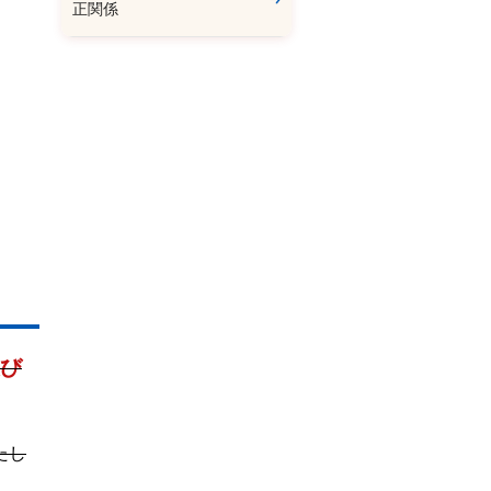
正関係
び
たし