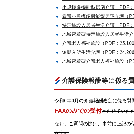
小規模多機能型居宅介護（PDF：15
看護小規模多機能型居宅介護（PDF：
特定施設入居者生活介護（PDF：27
地域密着型特定施設入居者生活介護（
介護老人福祉施設（PDF：25,10
短期入所生活介護（PDF：24,20
地域密着型介護老人福祉施設（PDF：
介護保険報酬等に係る
令和6年4月の介護報酬改定に係る質
FAXのみでの受付
とさせていた
なお、ご質問の際は、事前に上記の
ます。