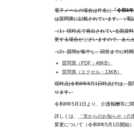
電子メールの場合は件名に
「令和6
は質問票に記載されています。（電
（1）現時点で発出されている国資
更する場合がございますので、あら
（2）質問が集中し、回答までに時
質問票（PDF：48KB）
質問票（エクセル：13KB）
現時点(令和6年8月1日時点)では
ります。
令和8年5月1日より、介護報酬等に
詳しくは、
「市からのお知らせ（介
変更について（令和8年5月1日開始