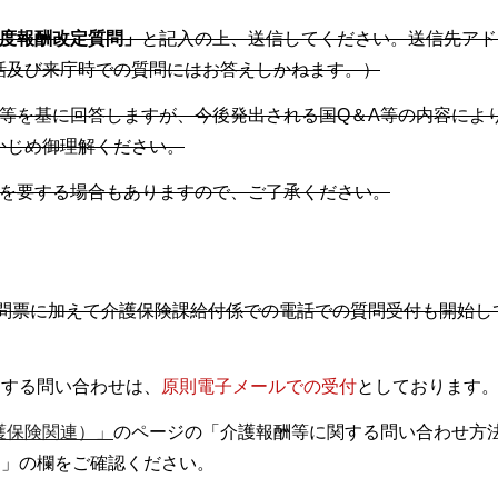
年度報酬改定質問」
と記入の上、送信してください。送信先アド
話及び来庁時での質問にはお答えしかねます。）
料等を基に回答しますが、今後発出される国Q＆A等の内容によ
かじめ御理解ください。
間を要する場合もありますので、ご了承ください。
、質問票に加えて介護保険課給付係での電話での質問受付も開始し
関する問い合わせは、
原則電子メールでの受付
としております
護保険関連）」
のページの「介護報酬等に関する問い合わせ方
）」の欄をご確認ください。