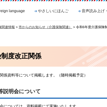
reign language
やさしいにほんご
音声読み上げ
険関連情報
>
市からのお知らせ（介護保険関連）
> 令和6年度介護保険
険制度改正関係
る関係資料等について掲載します。（随時掲載予定）
等説明会について
明会については、資料掲載にて実施いたします。