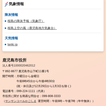
気象情報
降灰情報
桜島の降灰予報（気象庁）
桜島上空の風（鹿児島地方気象台）
天気情報
tenki.jp
鹿児島市役所
法人番号1000020462012
〒892-8677 鹿児島市山下町11番1号
開庁時間：
月曜日から金曜日
午前8時45分から午後4時30分
(祝・休日及び12月29日から1月3日を除く)
電話番号：
099-224-1111（代表）
市役所に関する簡易な問合せ：
099-808-3333
（
サンサンコールかごしま
運営時間：午前8時～午後7時（年中無休））