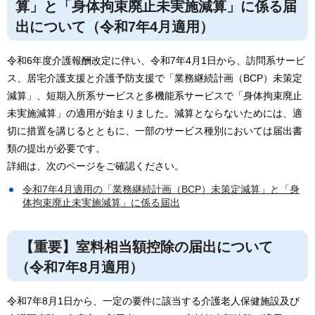
算」と「身体拘束廃止未実施減算」に係る届
出について（令和7年4月適用）
令和6年度介護報酬改定に伴い、令和7年4月1日から、訪問系サービ
ス、居宅介護支援と介護予防支援で「業務継続計画（BCP）未策定
減算」、短期入所系サービスと多機能系サービスで「身体拘束廃止
未実施減算」の適用が始まりました。減算とならないためには、適
切に措置を講じるとともに、一部のサービス種別においては届出書
類の提出が必要です。
詳細は、次のページをご確認ください。
令和7年4月適用の「業務継続計画（BCP）未策定減算」と「身
体拘束廃止未実施減算」に係る届出
【重要】室料相当額控除の届出について
（令和7年8月適用）
令和7年8月1日から、一定の要件に該当する介護老人保健施設及び