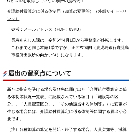
GビズIDを取得していない場合の提出先：
介護給付費算定に係る体制届（加算の変更等）（外部サイトへリ
ンク）
参考：
メールアドレス（PDF：89KB）
長寿あんしん課は、令和6年4月1日から事務室が移転します。
これまでと同じ本館1階ですが、正面玄関側（鹿児島銀行鹿児島
市役所出張所の向かい側）になります。
届出の留意点について
新たに指定を受ける場合及び先に届け出た「介護給付費算定に係
る体制等状況一覧表」に記載されている項目（「施設等の区
分」、「人員配置区分」、「その他該当する体制等」）に変更が
生じる場合には、介護給付費算定に係る体制等に関する届出が必
要です。
（注）各種加算の算定を開始・終了する場合、人員欠如等、減算