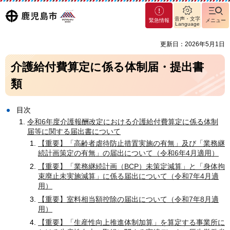
マグ
鹿児島
音声・文字
緊急情報
メニュー
マシ
Language
ティ
市
更新日：2026年5月1日
鹿児
島市
介護給付費算定に係る体制届・提出書
類
目次
令和6年度介護報酬改定における介護給付費算定に係る体制
届等に関する届出書について
【重要】「高齢者虐待防止措置実施の有無」及び「業務継
続計画策定の有無」の届出について（令和6年4月適用）
【重要】「業務継続計画（BCP）未策定減算」と「身体拘
束廃止未実施減算」に係る届出について（令和7年4月適
用）
【重要】室料相当額控除の届出について（令和7年8月適
用）
【重要】「生産性向上推進体制加算」を算定する事業所に