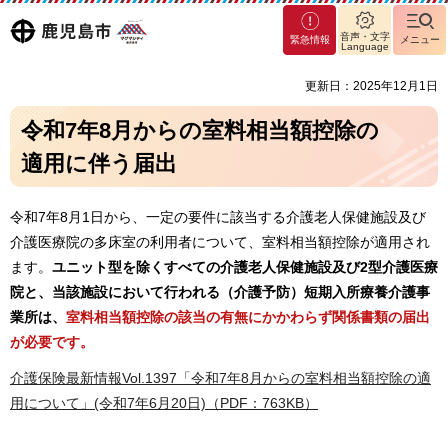
マグ
鹿児島
音声・文字
緊急情報
メニュー
マシ
Language
ティ
市
更新日：2025年12月1日
鹿児
島市
令和7年8月からの室料相当額控除の
適用に伴う届出
令和7年8月1日から、一定の要件に該当する介護老人保健施設及び
介護医療院の多床室の利用者について、室料相当額控除が適用され
ます。
ユニット型を除くすべての介護老人保健施設及び2型介護医療
院と、当該施設において行われる（介護予防）短期入所療養介護事
業所は、
室料相当額控除の該当の有無にかかわらず関係書類の届出
が必要です。
介護保険最新情報Vol.1397「令和7年8月からの室料相当額控除の適
用について」(令和7年6月20日)（PDF：763KB）