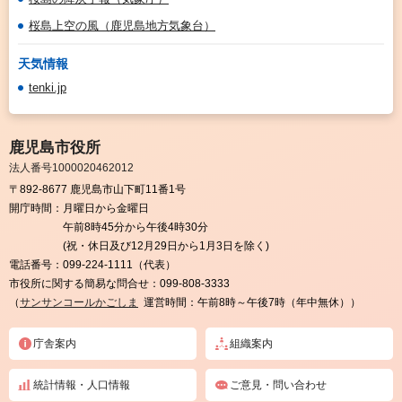
桜島上空の風（鹿児島地方気象台）
天気情報
tenki.jp
鹿児島市役所
法人番号1000020462012
〒892-8677 鹿児島市山下町11番1号
開庁時間：
月曜日から金曜日
午前8時45分から午後4時30分
(祝・休日及び12月29日から1月3日を除く)
電話番号：
099-224-1111（代表）
市役所に関する簡易な問合せ：
099-808-3333
（
サンサンコールかごしま
運営時間：午前8時～午後7時（年中無休））
庁舎案内
組織案内
統計情報・人口情報
ご意見・問い合わせ