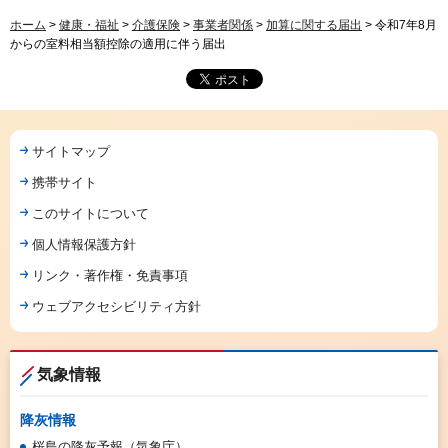
ホーム
>
健康・福祉
>
介護保険
>
事業者関係
>
加算に関する届出
> 令和7年8月
からの室料相当額控除の適用に伴う届出
サイトマップ
携帯サイト
このサイトについて
個人情報保護方針
リンク・著作権・免責事項
ウェブアクセシビリティ方針
気象情報
降灰情報
桜島の降灰予報（気象庁）