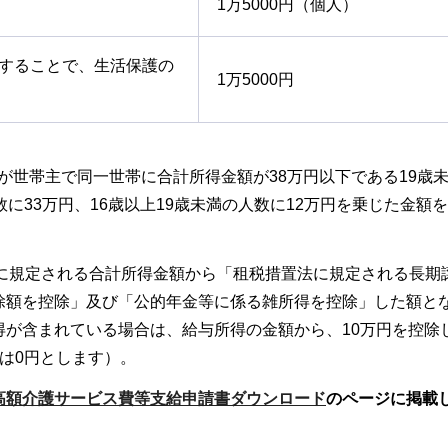
1万5000円（個人）
額することで、生活保護の
1万5000円
険者が世帯主で同一世帯に合計所得金額が38万円以下である19歳
に33万円、16歳以上19歳未満の人数に12万円を乗じた金額
法に規定される合計所得金額から「租税措置法に規定される長期
除額を控除」及び「公的年金等に係る雑所得を控除」した額と
得が含まれている場合は、給与所得の金額から、10万円を控除
は0円とします）。
高額介護サービス費等支給申請書ダウンロード
のページに掲載