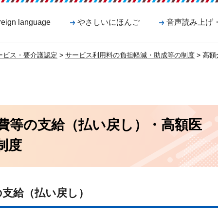
reign language
やさしいにほんご
音声読み上げ
ービス・要介護認定
>
サービス利用料の負担軽減・助成等の制度
> 高
費等の支給（払い戻し）・高額医
制度
の支給（払い戻し）