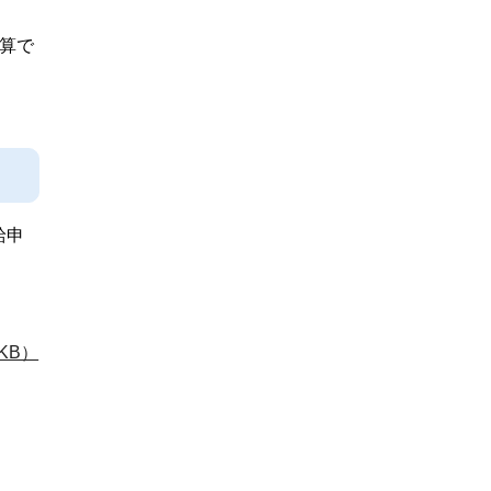
算で
給申
KB）