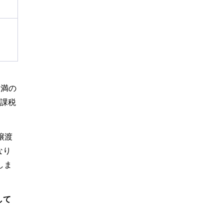
未満の
を課税
譲渡
なり
しま
して