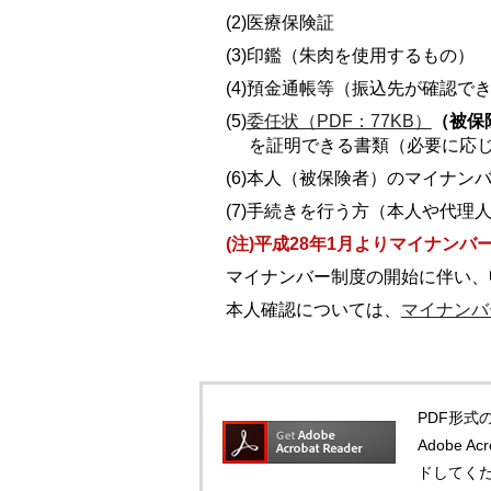
(2)医療保険証
(3)印鑑（朱肉を使用するもの）
(4)預金通帳等（振込先が確認で
(5)
委任状（PDF：77KB）
（被保
を証明できる書類（必要に応
(6)本人（被保険者）のマイナ
(7)手続きを行う方（本人や代
(注)平成28年1月よりマイナン
マイナンバー制度の開始に伴い、
本人確認については、
マイナンバ
PDF形式の
Adobe 
ドしてく