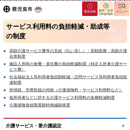
マグ
鹿児島
音声・文字
緊急情報
メニュー
マシ
Language
ティ
市
サービス利用料の負担軽減・助成等
鹿児
島市
の制度
高額介護サービス費等の支給（払い戻し）・高額医療・高額介護
合算制度
施設入所時の食費・居住費の負担軽減制度（特定入所者介護サー
ビス費）
社会福祉法人等利用者負担額軽減・訪問サービス等利用者負担助
成制度
所得税、市県民税の控除（介護保険料・サービス利用料など）
低所得者などに対する介護サービス利用料の各種軽減制度
介護保険負担限度額特例減額措置
介護サービス・要介護認定