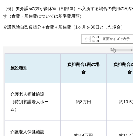
［例］要介護5の方が多床室（相部屋）へ入所する場合の費用のめや
す（食費・居住費については基準費用額）
介護保険自己負担分＋食費＋居住費（1ヶ月を30日とした場合）
画面サイズで表示
負担割合1割の場
負担割合2
施設種別
合
合
介護老人福祉施設
（特別養護老人ホー
約8万円
約10.5
ム）
介護老人保健施設
約8.4万円
約11.4