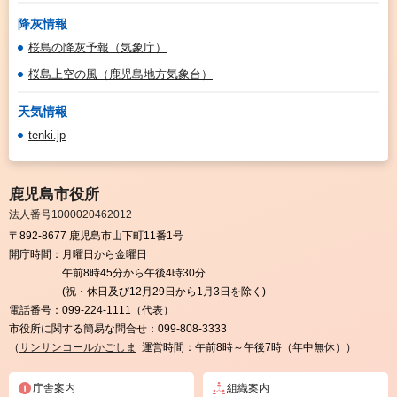
降灰情報
桜島の降灰予報（気象庁）
桜島上空の風（鹿児島地方気象台）
天気情報
tenki.jp
鹿児島市役所
法人番号1000020462012
〒892-8677 鹿児島市山下町11番1号
開庁時間：
月曜日から金曜日
午前8時45分から午後4時30分
(祝・休日及び12月29日から1月3日を除く)
電話番号：
099-224-1111（代表）
市役所に関する簡易な問合せ：
099-808-3333
（
サンサンコールかごしま
運営時間：午前8時～午後7時（年中無休））
庁舎案内
組織案内