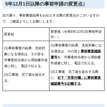
5年12月1日以降の事前申請の変更点）
次の通り、事前審査結果をお伝えする際の変更点がございますの
で、ご確認よろしくお願いします。
変更後（令和5年12月1日事前申請
変更前
分～）
(1)事前審査の結果、支給対象にな
(1)事前審査の結果、支給対
る場合は、その旨と
事前審査確認
象になる場合は、その旨を、
番号
を、市審査担当者から理由書
市審査担当者から理由書作成
作成者に対し、電話で伝える。
者に対し、電話で伝える。
(2)工事後、完了届を提出する際
(2)工事後、完了届を提出す
に、
右下「市受付欄」に事前審査
る。
確認番号を記載する
。