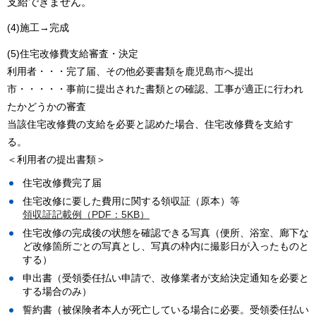
支給できません。
(4)施工→完成
(5)住宅改修費支給審査・決定
利用者・・・完了届、その他必要書類を鹿児島市へ提出
市・・・・・事前に提出された書類との確認、工事が適正に行われ
たかどうかの審査
当該住宅改修費の支給を必要と認めた場合、住宅改修費を支給す
る。
＜利用者の提出書類＞
住宅改修費完了届
住宅改修に要した費用に関する領収証（原本）等
領収証記載例（PDF：5KB）
住宅改修の完成後の状態を確認できる写真（便所、浴室、廊下な
ど改修箇所ごとの写真とし、写真の枠内に撮影日が入ったものと
する）
申出書（受領委任払い申請で、改修業者が支給決定通知を必要と
する場合のみ）
誓約書（被保険者本人が死亡している場合に必要。受領委任払い