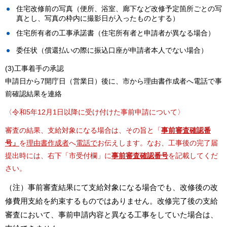
住宅改修前の写真（便所、浴室、廊下など改修予定箇所ごとの写
真とし、写真の枠内に撮影日が入ったものとする）
住宅所有者の工事承諾書（住宅所有者と申請者が異なる場合）
委任状（償還払いの際に振込口座が申請者本人でない場合）
(3)工事着手の承認
申請日から7開庁日（営業日）後に、市から理由書作成者へ電話で事
前確認結果を連絡
〈令和5年12月1日以降に受け付けた事前申請について〉
審査の結果、支給対象になる場合は、その旨と「
事前審査確認番
号」
を
理由書作成者
へ
電話で
お伝えします。なお、工事後の完了届
提出時には、右下「市受付欄」に
事前審査確認番号
を記載してくだ
さい。
（注）事前審査結果にて支給対象になる場合でも、改修後の改
修費用支給を約束するものではありません。改修完了後の支給
審査において、事前申請内容と異なる工事をしていた場合は、