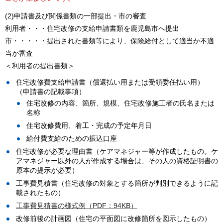
(2)申請書及び関係書類の一部提出・市の審査
利用者・・・住宅改修の支給申請書類を鹿児島市へ提出
市・・・・・提出された書類等により、保険給付として適当か不適
当か審査
＜利用者の提出書類＞
住宅改修費支給申請書（償還払い用または受領委任払い用）
（申請書の記載事項）
住宅改修の内容、箇所、規模、住宅改修施工者の氏名または
名称
住宅改修費用、着工・完成の予定年月日
給付費支給のための振込口座
住宅改修が必要な理由書（ケアマネジャー等が作成したもの。ケ
アマネジャー以外の人が作成する場合は、その人の資格証明書の
原本の提示が必要）
工事費見積書（住宅改修の対象とする箇所が判別できるように記
載されたもの）
工事費見積書の様式例（PDF：94KB）
改修前後の計画図（住宅の平面図に改修箇所を図示したもの）