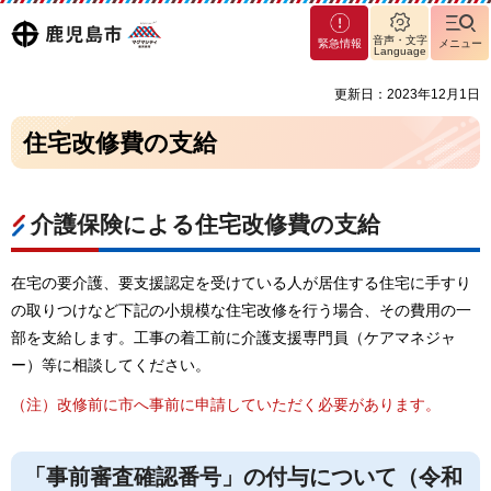
マグ
鹿児島
音声・文字
緊急情報
メニュー
マシ
Language
ティ
市
更新日：2023年12月1日
鹿児
島市
住宅改修費の支給
介護保険による住宅改修費の支給
在宅の要介護、要支援認定を受けている人が居住する住宅に手すり
の取りつけなど下記の小規模な住宅改修を行う場合、その費用の一
部を支給します。工事の着工前に介護支援専門員（ケアマネジャ
ー）等に相談してください。
（注）改修前に市へ事前に申請していただく必要があります。
「事前審査確認番号」の付与について（令和