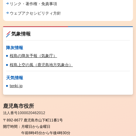
リンク・著作権・免責事項
ウェブアクセシビリティ方針
気象情報
降灰情報
桜島の降灰予報（気象庁）
桜島上空の風（鹿児島地方気象台）
天気情報
tenki.jp
鹿児島市役所
法人番号1000020462012
〒892-8677 鹿児島市山下町11番1号
開庁時間：
月曜日から金曜日
午前8時45分から午後4時30分