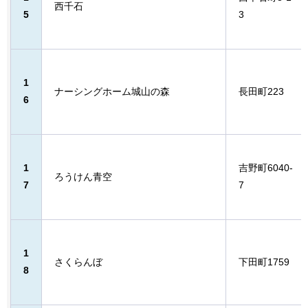
西千石
5
3
1
ナーシングホーム城山の森
長田町223
6
1
吉野町6040-
ろうけん青空
7
7
1
さくらんぼ
下田町1759
8