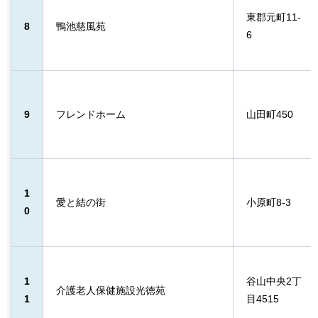
東郡元町11-
8
鴨池慈風苑
6
9
フレンドホーム
山田町450
1
愛と結の街
小原町8-3
0
1
谷山中央2丁
介護老人保健施設光徳苑
1
目4515