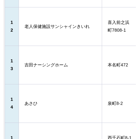
1
喜入前之浜
老人保健施設サンシャインきいれ
2
町7808-1
1
吉田ナーシングホーム
本名町472
3
1
あさひ
泉町8-2
4
1
西千石町8-1