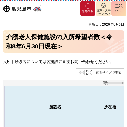
マグ
鹿児島
音声・文字
緊急情報
メニュー
マシ
Language
ティ
市
更新日：2026年8月6日
鹿児
島市
介護老人保健施設の入所希望者数＜令
和8年6月30日現在＞
入所手続き等については各施設に直接お問い合わせください。
画面サイズで表示
施設名
所在地