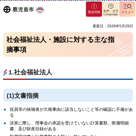
マグ
鹿児島
音声・文字
緊急情報
メニュー
マシ
Language
ティ
市
更新日：2026年5月29日
鹿児
島市
社会福祉法人・施設に対する主な指
摘事項
1.社会福祉法人
(1)文書指摘
役員等の候補者が欠格事由に該当しないこと等の確認に不備があ
る
決算に際し、理事会の承認を受けていない計算書類、附属明細
書、及び財産目録がある