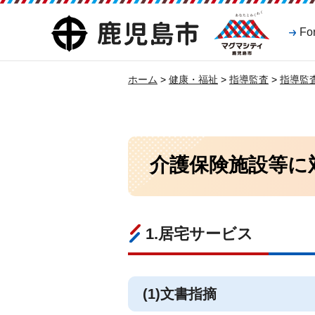
マグマシティ
鹿児島市
Fo
鹿児島市
ホーム
>
健康・福祉
>
指導監査
>
指導監
介護保険施設等に
1.居宅サービス
(1)文書指摘