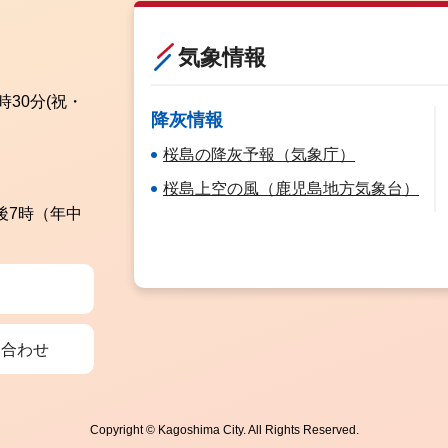
気象情報
時30分
(祝・
降灰情報
桜島の降灰予報（気象庁）
桜島上空の風（鹿児島地方気象台）
後7時（年中
い合わせ
Copyright © Kagoshima City. All Rights Reserved.