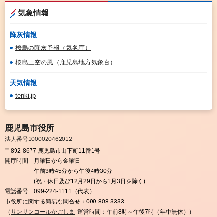
気象情報
降灰情報
桜島の降灰予報（気象庁）
桜島上空の風（鹿児島地方気象台）
天気情報
tenki.jp
鹿児島市役所
法人番号1000020462012
〒892-8677 鹿児島市山下町11番1号
開庁時間：
月曜日から金曜日
午前8時45分から午後4時30分
(祝・休日及び12月29日から1月3日を除く)
電話番号：
099-224-1111（代表）
市役所に関する簡易な問合せ：
099-808-3333
（
サンサンコールかごしま
運営時間：午前8時～午後7時（年中無休））