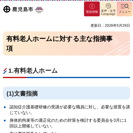
マグ
鹿児島
音声・文字
緊急情報
メニュー
マシ
Language
ティ
市
更新日：2026年5月29日
鹿児
島市
有料老人ホームに対する主な指摘事
項
1.有料老人ホーム
(1)文書指摘
認知症介護基礎研修の受講が必要な職員に対し、必要な措置を講
じていない。
身体的拘束等の適正化のための対策を検討する委員会を3月に1
回以上開催していない。