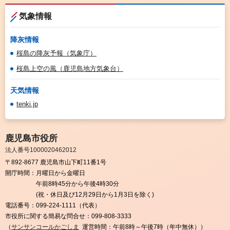
気象情報
降灰情報
桜島の降灰予報（気象庁）
桜島上空の風（鹿児島地方気象台）
天気情報
tenki.jp
鹿児島市役所
法人番号1000020462012
〒892-8677 鹿児島市山下町11番1号
開庁時間：
月曜日から金曜日
午前8時45分から午後4時30分
(祝・休日及び12月29日から1月3日を除く)
電話番号：
099-224-1111（代表）
市役所に関する簡易な問合せ：
099-808-3333
（
サンサンコールかごしま
運営時間：午前8時～午後7時（年中無休））