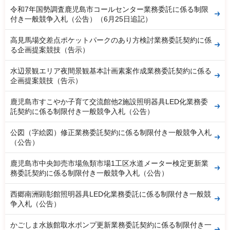
令和7年国勢調査鹿児島市コールセンター業務委託に係る制限
付き一般競争入札（公告）（6月25日追記）
高見馬場交差点ポケットパークのあり方検討業務委託契約に係
る企画提案競技（告示）
水辺景観エリア夜間景観基本計画素案作成業務委託契約に係る
企画提案競技（告示）
鹿児島市すこやか子育て交流館他2施設照明器具LED化業務委
託契約に係る制限付き一般競争入札（公告）
公図（字絵図）修正業務委託契約に係る制限付き一般競争入札
（公告）
鹿児島市中央卸売市場魚類市場1工区水道メーター検定更新業
務委託契約に係る制限付き一般競争入札（公告）
西郷南洲顕彰館照明器具LED化業務委託に係る制限付き一般競
争入札（公告）
かごしま水族館取水ポンプ更新業務委託契約に係る制限付き一