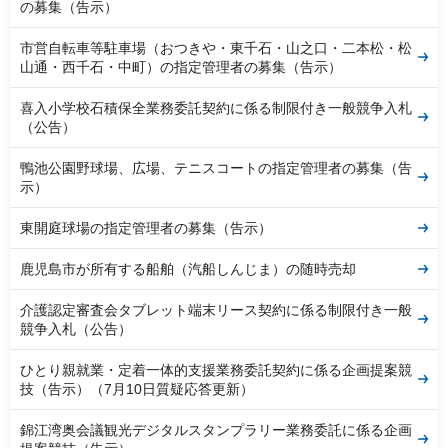
の募集（告示）
市営自転車等駐車場（おつきや・東千石・山之口・二本松・松
山通・西千石・中町）の指定管理者の募集（告示）
喜入小学校石積保全業務委託契約に係る制限付き一般競争入札
（公告）
鴨池公園野球場、広場、テニスコートの指定管理者の募集（告
示）
東開庭球場の指定管理者の募集（告示）
鹿児島市が所有する船舶（汽船しんじま）の随時売却
介護認定審査会タブレット端末リース契約に係る制限付き一般
競争入札（公告）
ひとり親就業・定着一体的支援業務委託契約に係る企画提案競
技（告示）（7月10日質疑応答更新）
錦江湾奥会議観光デジタルスタンプラリー業務委託に係る企画