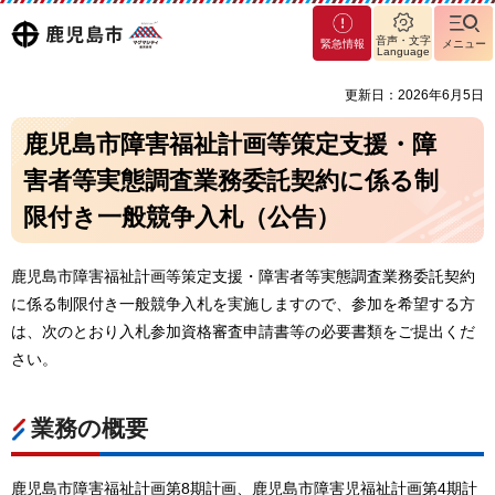
マグ
鹿児島
音声・文字
緊急情報
メニュー
マシ
Language
ティ
市
更新日：2026年6月5日
鹿児
島市
鹿児島市障害福祉計画等策定支援・障
害者等実態調査業務委託契約に係る制
限付き一般競争入札（公告）
鹿児島市障害福祉計画等策定支援・障害者等実態調査業務委託契約
に係る制限付き一般競争入札を実施しますので、参加を希望する方
は、次のとおり入札参加資格審査申請書等の必要書類をご提出くだ
さい。
業務の概要
鹿児島市障害福祉計画第8期計画、鹿児島市障害児福祉計画第4期計