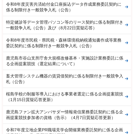
令和8年度災害共済給付金口座振込データ作成業務委託契約に
係る制限付き一般競争入札（公告）
特定健診等データ管理パソコン等のリース契約に係る制限付き
一般競争入札（公告）及び（8月22日質疑応答）
令和8年度市民税・県民税・森林環境税納税通知書作成等業務
委託契約に係る制限付き一般競争入札（公告）
鹿児島市谷山支所庁舎大規模改修基本・実施設計業務委託に係
る企画提案競技（選定結果について）
畜犬管理システム機器の賃貸借契約に係る制限付き一般競争入
札（公告）
桜島学校の制服等導入における事業者選定に係る企画提案競技
（1月15日質疑応答更新）
鹿児島ファン拡大アンバサダー情報発信業務委託契約に係る企
画提案競技参加者の資格（告示）（4月7日質疑応答更新）
令和7年度立地企業PR職場見学会開催業務委託契約に係る企画