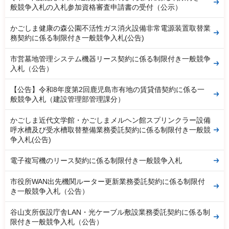
般競争入札の入札参加資格審査申請書の受付（公示）
かごしま健康の森公園不活性ガス消火設備非常電源装置取替業
務契約に係る制限付き一般競争入札(公告)
市営墓地管理システム機器リース契約に係る制限付き一般競争
入札（公告）
【公告】令和8年度第2回鹿児島市有地の賃貸借契約に係る一
般競争入札（建設管理部管理課分）
かごしま近代文学館・かごしまメルヘン館スプリンクラー設備
呼水槽及び受水槽取替整備業務委託契約に係る制限付き一般競
争入札(公告)
電子複写機のリース契約に係る制限付き一般競争入札
市役所WAN出先機関ルーター更新業務委託契約に係る制限付
き一般競争入札（公告）
谷山支所仮設庁舎LAN・光ケーブル敷設業務委託契約に係る制
限付き一般競争入札（公告）