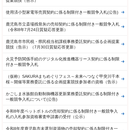
提案競技（告示）
使用済小型家電等売買契約に係る制限付き一般競争入札(公告)
鹿児島市立斎場残骨灰の売却契約に係る制限付き一般競争入札
（令和8年7月24日質疑応答更新）
鹿児島市市民税・県民税当初課税事務委託契約に係る企画提案
競技（告示）（7月30日質疑応答更新）
火災予防関係手続のデジタル化推進機器リース契約に係る制限
付き一般競争入札
（仮称）SAKURAまちめぐりフェス～未来へつなぐ甲突川千本
桜～開催等業務委託に係る企画提案競技参加者の資格（告示）
かごしま水族館自動制御機器更新業務委託契約に係る制限付き
一般競争入札について(公告)
令和8年度ペットボトルの売却契約に係る制限付き一般競争入
札の入札参加資格審査申請書の受付（公示）
令和8年度鹿児島市未選別資源物の売却契約に係る制限付き一