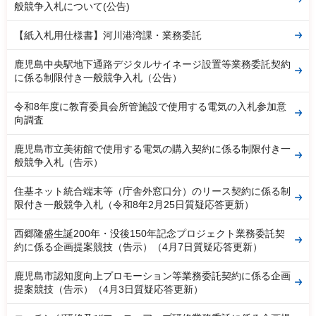
般競争入札について(公告)
【紙入札用仕様書】河川港湾課・業務委託
鹿児島中央駅地下通路デジタルサイネージ設置等業務委託契約
に係る制限付き一般競争入札（公告）
令和8年度に教育委員会所管施設で使用する電気の入札参加意
向調査
鹿児島市立美術館で使用する電気の購入契約に係る制限付き一
般競争入札（告示）
住基ネット統合端末等（庁舎外窓口分）のリース契約に係る制
限付き一般競争入札（令和8年2月25日質疑応答更新）
西郷隆盛生誕200年・没後150年記念プロジェクト業務委託契
約に係る企画提案競技（告示）（4月7日質疑応答更新）
鹿児島市認知度向上プロモーション等業務委託契約に係る企画
提案競技（告示）（4月3日質疑応答更新）