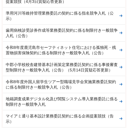
提案競技（4月3日質疑応答更新）
準用河川等維持管理業務委託の契約に係る指名競争入札（公
示）
歯周病検診受診券作成等業務委託契約に係る制限付き一般競争
入札（公告）
令和8年度鹿児島市セーフティネット住宅における孤独死・残
置物損害保険契約に係る制限付き一般競争入札（公告）
中郡小学校校舎建替基本計画策定業務委託契約に係る事後審査
型制限付き一般競争入札（公告）（5月14日質疑応答更新）
令和8年度外国人留学生ツアー型職場見学会実施業務委託契約
に係る制限付き一般競争入札（公告）
地籍調査成果デジタル化及び閲覧システム導入業務委託に係る
制限付き一般競争入札
マイアミ通り基本設計業務委託契約に係る企画提案競技（告
示）