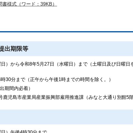
問書様式（ワード：39KB）
提出期限等
曜日）から令和8年5月27日（水曜日）まで（土曜日及び日曜日
4時30分まで（正午から午後1時までの時間を除く。）
出期間内必着）
1号鹿児島市産業局産業振興部雇用推進課（みなと大通り別館5
曜日）午後4時30分まで