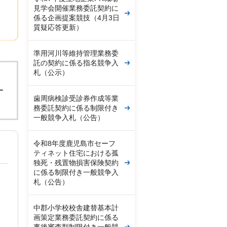
見学会開催業務委託契約に
係る企画提案競技（4月3日
質疑応答更新）
準用河川等維持管理業務委
託の契約に係る指名競争入
札（公示）
。
ー
歯周病検診受診券作成等業
務委託契約に係る制限付き
一般競争入札（公告）
令和8年度鹿児島市セーフ
ティネット住宅における孤
独死・残置物損害保険契約
に係る制限付き一般競争入
札（公告）
中郡小学校校舎建替基本計
画策定業務委託契約に係る