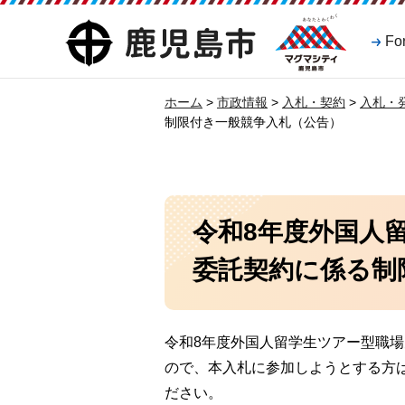
マグマシティ
鹿児島市
Fo
鹿児島市
ホーム
>
市政情報
>
入札・契約
>
入札・
制限付き一般競争入札（公告）
令和8年度外国人
委託契約に係る制
令和8年度外国人留学生ツアー型職
ので、本入札に参加しようとする方
ださい。