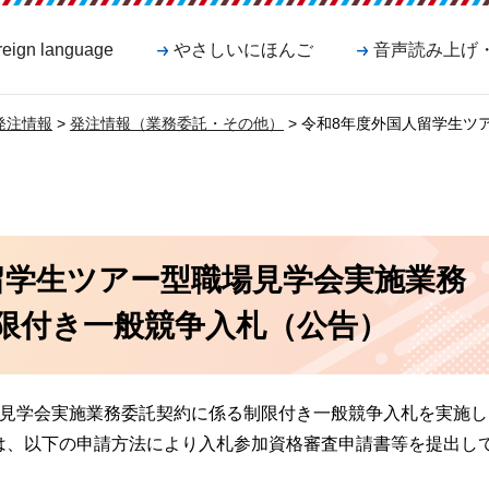
reign language
やさしいにほんご
音声読み上げ
発注情報
>
発注情報（業務委託・その他）
> 令和8年度外国人留学生
留学生ツアー型職場見学会実施業務
限付き一般競争入札（公告）
場見学会実施業務委託契約に係る制限付き一般競争入札を実施し
は、以下の申請方法により入札参加資格審査申請書等を提出し