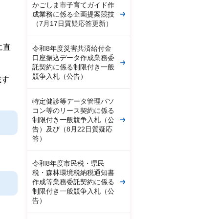
かごしま市子育てガイド作
成業務に係る企画提案競技
（7月17日質疑応答更新）
に直
令和8年度災害共済給付金
口座振込データ作成業務委
託契約に係る制限付き一般
競争入札（公告）
載す
特定健診等データ管理パソ
コン等のリース契約に係る
制限付き一般競争入札（公
告）及び（8月22日質疑応
答）
令和8年度市民税・県民
税・森林環境税納税通知書
作成等業務委託契約に係る
制限付き一般競争入札（公
告）