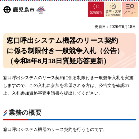
マグ
鹿児島
音声・文字
緊急情報
メニュー
マシ
Language
ティ
市
更新日：2026年6月18日
鹿児
島市
窓口呼出システム機器のリース契約
に係る制限付き一般競争入札（公告）
（令和8年6月18日質疑応答更新）
窓口呼出システムのリース契約に係る制限付き一般競争入札を実施
しますので、この入札に参加を希望される方は、公告文を確認の
上、入札参加資格審査申請書を提出してください。
業務の概要
窓口呼出システム機器のリース契約を行うものです。