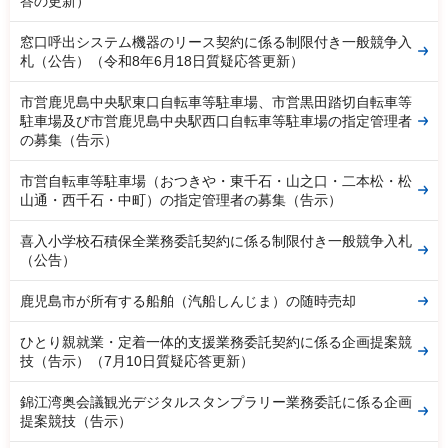
答の更新）
窓口呼出システム機器のリース契約に係る制限付き一般競争入
札（公告）（令和8年6月18日質疑応答更新）
市営鹿児島中央駅東口自転車等駐車場、市営黒田踏切自転車等
駐車場及び市営鹿児島中央駅西口自転車等駐車場の指定管理者
の募集（告示）
市営自転車等駐車場（おつきや・東千石・山之口・二本松・松
山通・西千石・中町）の指定管理者の募集（告示）
喜入小学校石積保全業務委託契約に係る制限付き一般競争入札
（公告）
鹿児島市が所有する船舶（汽船しんじま）の随時売却
ひとり親就業・定着一体的支援業務委託契約に係る企画提案競
技（告示）（7月10日質疑応答更新）
錦江湾奥会議観光デジタルスタンプラリー業務委託に係る企画
提案競技（告示）