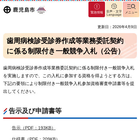
マグ
鹿児島
音声・文字
緊急情報
メニュー
マシ
Language
ティ
市
更新日：2026年4月9日
鹿児
島市
歯周病検診受診券作成等業務委託契約
に係る制限付き一般競争入札（公告）
歯周病検診受診券作成等業務委託契約に係る制限付き一般競争入札
を実施しますので、この入札に参加する資格を得ようとする方は、
下記の要領により制限付き一般競争入札参加資格審査申請書等を提
出してください。
告示及び申請書等
告示（PDF：193KB）
仕様書（PDF：209KB）