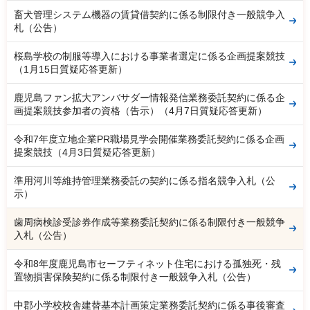
畜犬管理システム機器の賃貸借契約に係る制限付き一般競争入
札（公告）
桜島学校の制服等導入における事業者選定に係る企画提案競技
（1月15日質疑応答更新）
鹿児島ファン拡大アンバサダー情報発信業務委託契約に係る企
画提案競技参加者の資格（告示）（4月7日質疑応答更新）
令和7年度立地企業PR職場見学会開催業務委託契約に係る企画
提案競技（4月3日質疑応答更新）
準用河川等維持管理業務委託の契約に係る指名競争入札（公
示）
歯周病検診受診券作成等業務委託契約に係る制限付き一般競争
入札（公告）
令和8年度鹿児島市セーフティネット住宅における孤独死・残
置物損害保険契約に係る制限付き一般競争入札（公告）
中郡小学校校舎建替基本計画策定業務委託契約に係る事後審査