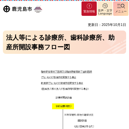
マグ
鹿児島
音声・文字
緊急情報
メニュー
マシ
Language
ティ
市
更新日：2025年10月1日
鹿児
島市
法人等による診療所、歯科診療所、助
産所開設事務フロー図