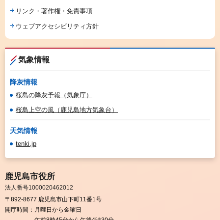
リンク・著作権・免責事項
ウェブアクセシビリティ方針
気象情報
降灰情報
桜島の降灰予報（気象庁）
桜島上空の風（鹿児島地方気象台）
天気情報
tenki.jp
鹿児島市役所
法人番号1000020462012
〒892-8677 鹿児島市山下町11番1号
開庁時間：
月曜日から金曜日
午前8時45分から午後4時30分