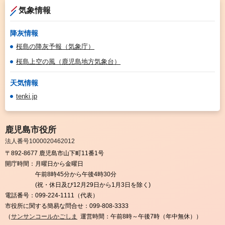
気象情報
降灰情報
桜島の降灰予報（気象庁）
桜島上空の風（鹿児島地方気象台）
天気情報
tenki.jp
鹿児島市役所
法人番号1000020462012
〒892-8677 鹿児島市山下町11番1号
開庁時間：
月曜日から金曜日
午前8時45分から午後4時30分
(祝・休日及び12月29日から1月3日を除く)
電話番号：
099-224-1111（代表）
市役所に関する簡易な問合せ：
099-808-3333
（
サンサンコールかごしま
運営時間：午前8時～午後7時（年中無休））