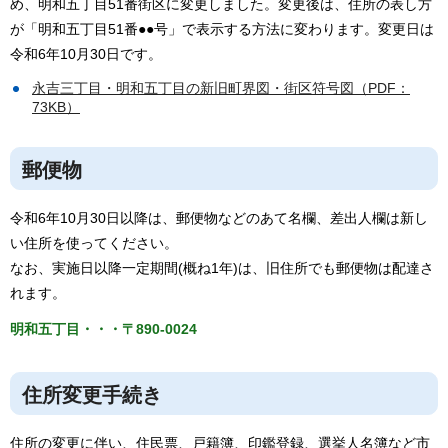
め、明和五丁目51番街区に変更しました。変更後は、住所の表し方
が「明和五丁目51番●●号」で表示する方法に変わります。変更日は
令和6年10月30日です。
永吉三丁目・明和五丁目の新旧町界図・街区符号図（PDF：
73KB）
郵便物
令和6年10月30日以降は、郵便物などのあて名欄、差出人欄は新し
い住所を使ってください。
なお、実施日以降一定期間(概ね1年)は、旧住所でも郵便物は配達さ
れます。
明和五丁目・・・〒890-0024
住所変更手続き
住所の変更に伴い、住民票、戸籍簿、印鑑登録、選挙人名簿など市