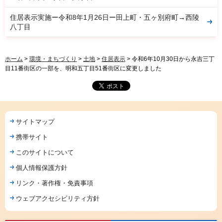
住居表示実施ー令和8年1月26日ー田上町・五ヶ別府町→西陵
八丁目
ホーム
>
環境・まちづくり
>
土地
>
住居表示
> 令和6年10月30日から永吉三丁
目11番街区の一部を、明和五丁目51番街区に変更しました
サイトマップ
携帯サイト
このサイトについて
個人情報保護方針
リンク・著作権・免責事項
ウェブアクセシビリティ方針