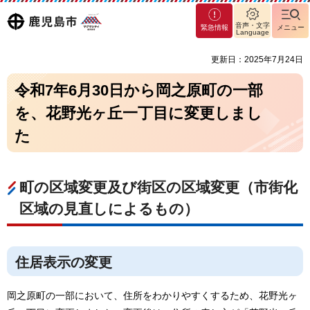
マグ
鹿児島
音声・文字
緊急情報
メニュー
マシ
Language
ティ
市
更新日：2025年7月24日
鹿児
島市
令和7年6月30日から岡之原町の一部
を、花野光ヶ丘一丁目に変更しまし
た
町の区域変更及び街区の区域変更（市街化
区域の見直しによるもの）
住居表示の変更
岡之原町の一部において、住所をわかりやすくするため、花野光ヶ