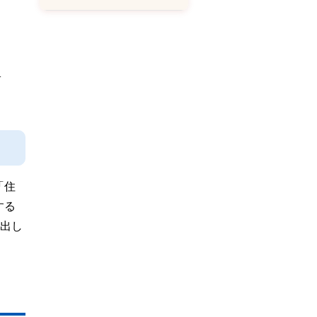
）
。
「住
する
出し