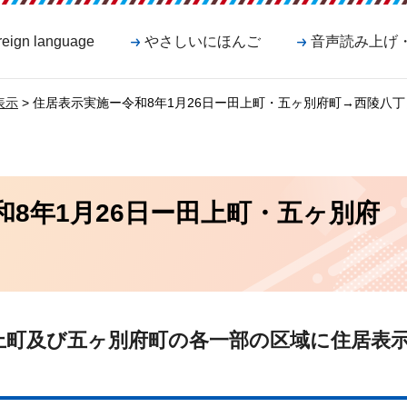
reign language
やさしいにほんご
音声読み上げ
表示
> 住居表示実施ー令和8年1月26日ー田上町・五ヶ別府町→西陵八丁
和8年1月26日ー田上町・五ヶ別府
田上町及び五ヶ別府町の各一部の区域に住居表