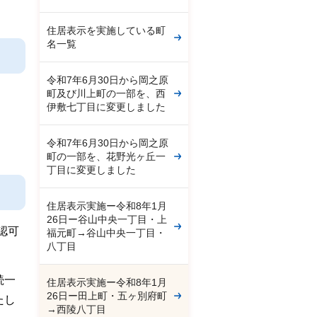
住居表示を実施している町
名一覧
令和7年6月30日から岡之原
町及び川上町の一部を、西
伊敷七丁目に変更しました
令和7年6月30日から岡之原
町の一部を、花野光ヶ丘一
丁目に変更しました
住居表示実施ー令和8年1月
26日ー谷山中央一丁目・上
認可
福元町→谷山中央一丁目・
八丁目
続一
住居表示実施ー令和8年1月
26日ー田上町・五ヶ別府町
たし
→西陵八丁目