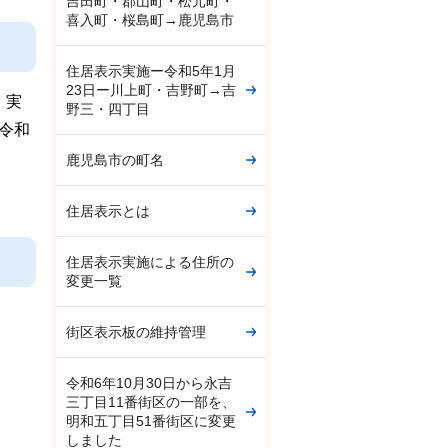
吉田町・郡山町・松元町・
喜入町・桜島町→鹿児島市
住居表示実施ー令和5年1月
23日ー川上町・吉野町→吉
。実
野三・四丁目
令和
鹿児島市の町名
住居表示とは
住居表示実施による住所の
変更一覧
街区表示板の維持管理
令和6年10月30日から永吉
三丁目11番街区の一部を、
明和五丁目51番街区に変更
しました