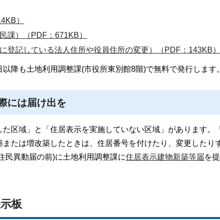
4KB）
課）（PDF：671KB）
登記している法人住所や役員住所の変更）（PDF：143KB
以降も土地利用調整課(市役所東別館8階)で無料で発行します
際には届け出を
した区域」と「住居表示を実施していない区域」があります。
築または増改築したときは、住居番号を付けたり、変更したり
住民異動届の前)に土地利用調整課に
住居表示建物新築等届
を提
表示板