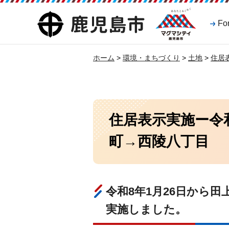
マグマシティ
鹿児島市
Fo
鹿児島市
ホーム
>
環境・まちづくり
>
土地
>
住居
住居表示実施ー令
町→西陵八丁目
令和8年1月26日から
実施しました。