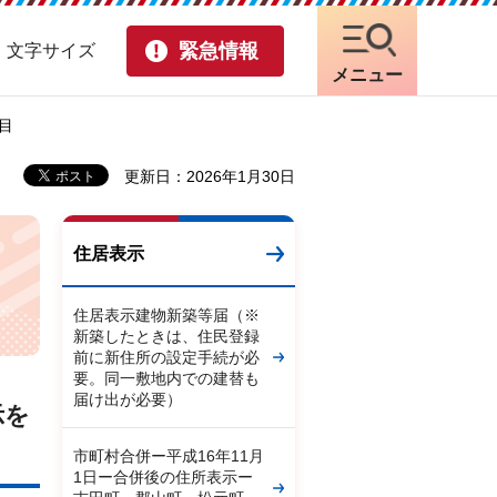
緊急情報
・文字サイズ
メニュー
目
更新日：2026年1月30日
住居表示
住居表示建物新築等届（※
新築したときは、住民登録
前に新住所の設定手続が必
要。同一敷地内での建替も
届け出が必要）
示を
市町村合併ー平成16年11月
1日ー合併後の住所表示ー