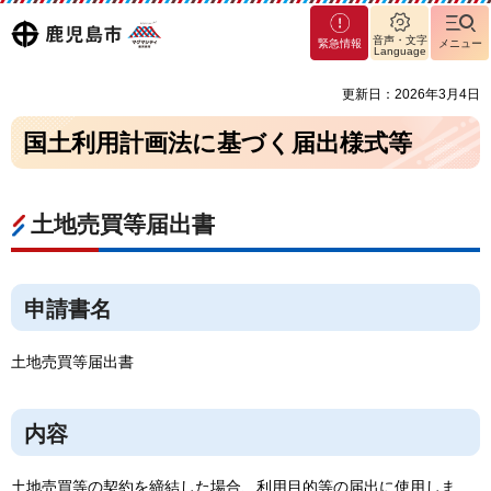
マグ
鹿児島
音声・文字
緊急情報
メニュー
マシ
Language
ティ
市
更新日：2026年3月4日
鹿児
島市
国土利用計画法に基づく届出様式等
土地売買等届出書
申請書名
土地売買等届出書
内容
土地売買等の契約を締結した場合、利用目的等の届出に使用しま