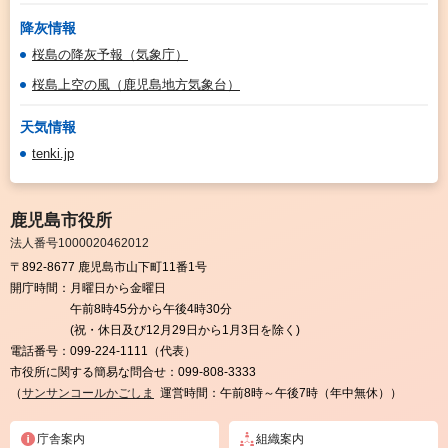
降灰情報
桜島の降灰予報（気象庁）
桜島上空の風（鹿児島地方気象台）
天気情報
tenki.jp
鹿児島市役所
法人番号1000020462012
〒892-8677 鹿児島市山下町11番1号
開庁時間：
月曜日から金曜日
午前8時45分から午後4時30分
(祝・休日及び12月29日から1月3日を除く)
電話番号：
099-224-1111（代表）
市役所に関する簡易な問合せ：
099-808-3333
（
サンサンコールかごしま
運営時間：午前8時～午後7時（年中無休））
庁舎案内
組織案内