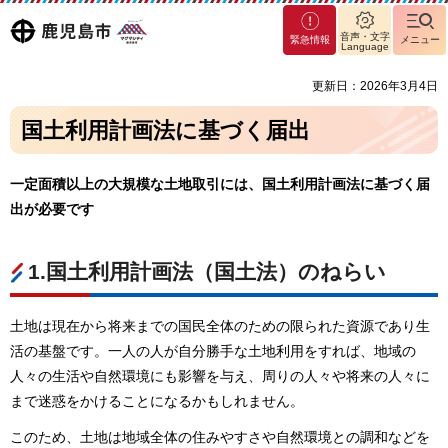
マグ
鹿児島
音声・文字
緊急情報
メニュー
マシ
Language
ティ
市
更新日：2026年3月4日
鹿児
島市
国土利用計画法に基づく届出
一定面積以上の大規模な土地取引には、国土利用計画法に基づく届
出が必要です
1.国土利用計画法（国土法）のねらい
土地は現在から将来までの国民全体のための限られた資源であり生
活の基盤です。一人の人が自分勝手な土地利用をすれば、地域の
人々の生活や自然環境にも影響を与え、周りの人々や将来の人々に
まで迷惑をかけることになるかもしれません。
このため、土地は地域全体の住みやすさや自然環境との調和などを