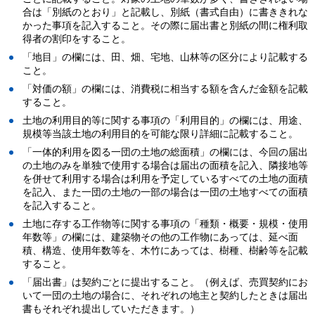
合は「別紙のとおり」と記載し、別紙（書式自由）に書ききれな
かった事項を記入すること。その際に届出書と別紙の間に権利取
得者の割印をすること。
「地目」の欄には、田、畑、宅地、山林等の区分により記載する
こと。
「対価の額」の欄には、消費税に相当する額を含んだ金額を記載
すること。
土地の利用目的等に関する事項の「利用目的」の欄には、用途、
規模等当該土地の利用目的を可能な限り詳細に記載すること。
「一体的利用を図る一団の土地の総面積」の欄には、今回の届出
の土地のみを単独で使用する場合は届出の面積を記入、隣接地等
を併せて利用する場合は利用を予定しているすべての土地の面積
を記入、また一団の土地の一部の場合は一団の土地すべての面積
を記入すること。
土地に存する工作物等に関する事項の「種類・概要・規模・使用
年数等」の欄には、建築物その他の工作物にあっては、延べ面
積、構造、使用年数等を、木竹にあっては、樹種、樹齢等を記載
すること。
「届出書」は契約ごとに提出すること。（例えば、売買契約にお
いて一団の土地の場合に、それぞれの地主と契約したときは届出
書もそれぞれ提出していただきます。）