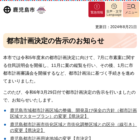
マグ
鹿児島
音声・文字
緊急情報
メニュー
マシ
Language
ティ
市
更新日：2024年8月21日
鹿児
島市
都市計画決定の告示のお知らせ
本市では令和5年度末の都市計画決定に向けて、7月に市素案に関す
る住民説明会を開催し、11月に案の縦覧を行い、その後、1月に市
都市計画審議会を開催するなど、都市計画法に基づく手続きを進め
てまいりました。
このたび、令和6年3月29日付で都市計画決定の告示を行いましたの
で、お知らせいたします。
鹿児島市域都市計画区域の整備、開発及び保全の方針（都市計画
区域マスタープラン）の変更【県決定】
鹿児島都市計画市街化区域と市街化調整区域との区分（線引き）
の変更【県決定】
鹿児島都市計画用途地域の変更【市決定】