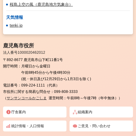
桜島上空の風（鹿児島地方気象台）
天気情報
tenki.jp
鹿児島市役所
法人番号1000020462012
〒892-8677 鹿児島市山下町11番1号
開庁時間：
月曜日から金曜日
午前8時45分から午後4時30分
(祝・休日及び12月29日から1月3日を除く)
電話番号：
099-224-1111（代表）
市役所に関する簡易な問合せ：
099-808-3333
（
サンサンコールかごしま
運営時間：午前8時～午後7時（年中無休））
庁舎案内
組織案内
統計情報・人口情報
ご意見・問い合わせ