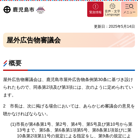
マグ
鹿児島
音声・文字
緊急情報
メニュー
マシ
Language
ティ
市
更新日：2025年5月14日
鹿児
島市
屋外広告物審議会
概要
屋外広告物審議会は、鹿児島市屋外広告物条例第30条に基づき設け
られたもので、同条第2項及び第3項には、次のように定められてい
ます。
2
市
長は、次に掲げる場合においては、あらかじめ審議会の意見を
聴かなければならない。
(1)市長が第4条第1号、第2号、第4号、第5号及び第10号から第
13号まで、第5条、第6条第1項第5号、第8条第1項並びに第
10条第2項第11号の規定による指定をし、第9条の規定によ