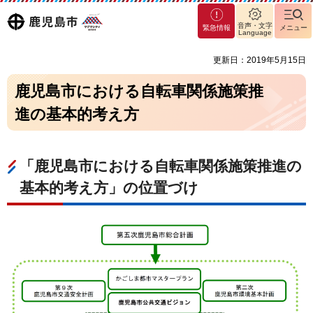
マグ
鹿児島
音声・文字
緊急情報
メニュー
マシ
Language
ティ
市
更新日：2019年5月15日
鹿児
島市
鹿児島市における自転車関係施策推
進の基本的考え方
「鹿児島市における自転車関係施策推進の
基本的考え方」の位置づけ