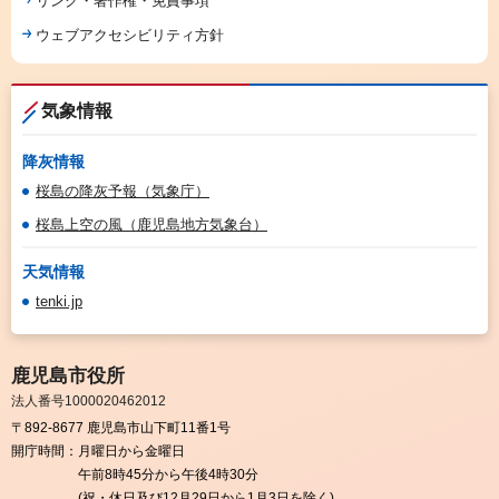
リンク・著作権・免責事項
ウェブアクセシビリティ方針
気象情報
降灰情報
桜島の降灰予報（気象庁）
桜島上空の風（鹿児島地方気象台）
天気情報
tenki.jp
鹿児島市役所
法人番号1000020462012
〒892-8677 鹿児島市山下町11番1号
開庁時間：
月曜日から金曜日
午前8時45分から午後4時30分
(祝・休日及び12月29日から1月3日を除く)