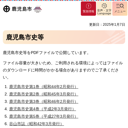
マグ
鹿児島
音声・文字
緊急情報
メニュー
マシ
Language
ティ
市
更新日：2025年1月7日
鹿児
島市
鹿児島市史等
鹿児島市史等をPDFファイルで公開しています。
ファイル容量が大きいため、ご利用される環境によってはファイル
のダウンロードに時間がかかる場合がありますのでご了承くださ
い。
鹿児島市史第1巻（昭和44年2月発行）
鹿児島市史第2巻（昭和45年3月発行）
鹿児島市史第3巻（昭和46年2月発行）
鹿児島市史第4巻（平成2年3月発行）
鹿児島市史第5巻（平成27年3月発行）
谷山市誌（昭和42年3月発行）