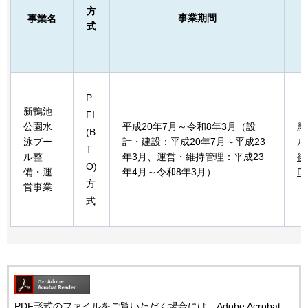
方
事業期間
事業名
式
P
新鴨池
FI
公園水
平成20年7月～令和8年3月（設
新
(B
泳プー
計・建設：平成20年7月～平成23
ル
T
ル整
年3月、運営・維持管理：平成23
後
O)
備・運
年4月～令和8年3月）
D
方
営事業
式
PDF形式のファイルをご覧いただく場合には、Adobe Acrobat