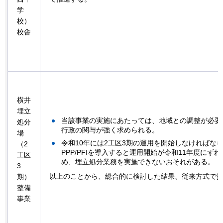
学
校）
校舎
横井
埋立
当該事業の実施にあたっては、地域との調整が必要
処分
行政の関与が強く求められる。
場
令和10年には2工区3期の運用を開始しなければな
（2
PPP/PFIを導入すると運用開始が令和11年度にず
工区
め、埋立処分業務を実施できないおそれがある。
3
以上のことから、総合的に検討した結果、従来方式で
期）
整備
事業