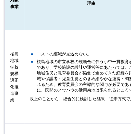
理由
事業
桜島
コストの縮減が見込めない。
地域
桜島地域の市立学校の統廃合に伴う小中一貫教育学
学校
であり、学校施設の設計や運営等にあたっては、こ
地域住民と教育委員会が協働で進めてきた経緯を踏
規模
域や保護者・児童生徒とのきめ細やかな連携・調整
適正
れるため、教育委員会の主導的な関与が必要である
化推
に、民間のノウハウの活用余地は限られるところで
進事
以上のことから、総合的に検討した結果、従来方式で
業