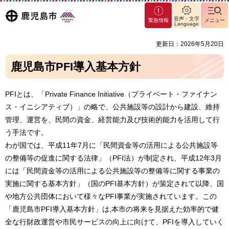
マグ
鹿児島
音声・文字
緊急情報
メニュー
マシ
Language
ティ
市
更新日：2026年5月20日
鹿児
島市
鹿児島市PFI導入基本方針
PFIとは、「Private Finance Initiative（プライベート・ファイナン
ス・イニシアティブ）」の略で、公共施設等の設計から建設、維持
管理、運営を、民間の資金、経営能力及び技術的能力を活用して行
う手法です。
わが国では、平成11年7月に「民間資金等の活用による公共施設等
の整備等の促進に関する法律」（PFI法）が制定され、平成12年3月
には「民間資金等の活用による公共施設等の整備等に関する事業の
実施に関する基本方針」（国のPFI基本方針）が策定されて以降、国
や地方公共団体において様々なPFI事業が実施されています。この
「鹿児島市PFI導入基本方針」は,本市の将来を見据えた効率的で健
全な行財政運営や市民サービスの向上に向けて、PFIを導入していく