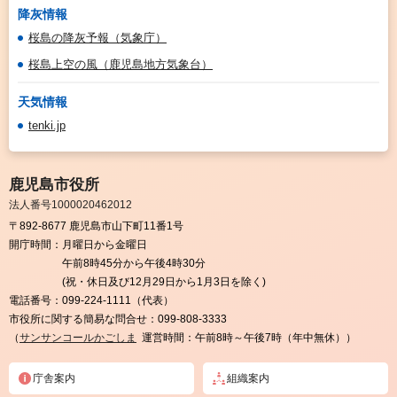
降灰情報
桜島の降灰予報（気象庁）
桜島上空の風（鹿児島地方気象台）
天気情報
tenki.jp
鹿児島市役所
法人番号1000020462012
〒892-8677 鹿児島市山下町11番1号
開庁時間：
月曜日から金曜日
午前8時45分から午後4時30分
(祝・休日及び12月29日から1月3日を除く)
電話番号：
099-224-1111（代表）
市役所に関する簡易な問合せ：
099-808-3333
（
サンサンコールかごしま
運営時間：午前8時～午後7時（年中無休））
庁舎案内
組織案内