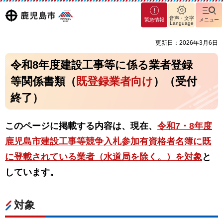
マグ
鹿児島
音声・文字
緊急情報
メニュー
マシ
Language
ティ
市
更新日：2026年3月6日
鹿児
島市
令和8年度建設工事等に係る業者登録
等関係書類（
既登録業者向け
）（受付
終了）
このページに掲載する内容は、現在、
令和7・8
年度
鹿児島市建設工事等競争入札参加有資格者名簿に既
に登載されている業者（水道局を除く。）を対象
と
しています。
対象