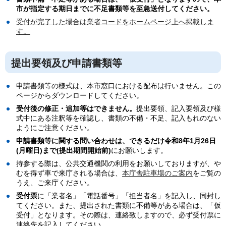
市が指定する期日までに不足書類等を至急送付してください。
受付が完了した場合は業者コードをホームページ上へ掲載しま
す。
提出要領及び申請書類等
申請書類等の様式は、本市窓口における配布は行いません。この
ページからダウンロードしてください。
受付後の修正・追加等はできません。
提出要領、記入要領及び様
式中にある注釈等を確認し、書類の不備・不足、記入もれのない
ようにご注意ください。
申請書類等に関する問い合わせは、できるだけ令和8年1月26日
(月曜日)まで(提出期間開始前)
にお願いします。
持参する際は、公共交通機関の利用をお願いしておりますが、や
むを得ず車で来庁される場合は、
本庁舎駐車場のご案内
をご覧の
うえ、ご来庁ください。
受付票
に「業者名」「電話番号」「担当者名」を記入し、同封し
てください。また、提出された書類に不備等がある場合は、「仮
受付」となります。その際は、連絡致しますので、必ず受付票に
連絡先を記入してください。