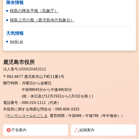
降灰情報
桜島の降灰予報（気象庁）
桜島上空の風（鹿児島地方気象台）
天気情報
tenki.jp
鹿児島市役所
法人番号1000020462012
〒892-8677 鹿児島市山下町11番1号
開庁時間：
月曜日から金曜日
午前8時45分から午後4時30分
(祝・休日及び12月29日から1月3日を除く)
電話番号：
099-224-1111（代表）
市役所に関する簡易な問合せ：
099-808-3333
（
サンサンコールかごしま
運営時間：午前8時～午後7時（年中無休））
庁舎案内
組織案内