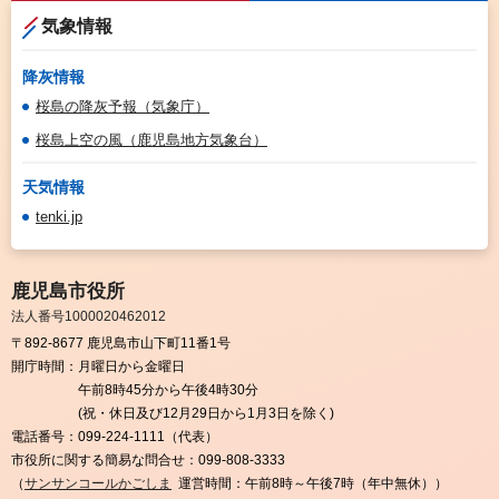
気象情報
降灰情報
桜島の降灰予報（気象庁）
桜島上空の風（鹿児島地方気象台）
天気情報
tenki.jp
鹿児島市役所
法人番号1000020462012
〒892-8677 鹿児島市山下町11番1号
開庁時間：
月曜日から金曜日
午前8時45分から午後4時30分
(祝・休日及び12月29日から1月3日を除く)
電話番号：
099-224-1111（代表）
市役所に関する簡易な問合せ：
099-808-3333
（
サンサンコールかごしま
運営時間：午前8時～午後7時（年中無休））