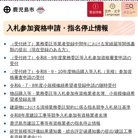
マグ
鹿児島
音声・文字
緊急情報
メニュー
マシ
Language
ティ
市
入札参加資格申請・指名停止情報
鹿児
島市
（受付終了）業務委託等業者登録中間年における実績届等関係書
類の提出（現在登録のある方）
（受付終了）令和8・9年度業務委託等入札参加資格審査申請の
受付
（受付終了）令和8・9・10年度物品購入等入札（見積）参加資
格審査申請の受付
令和6・7・8年度小規模修繕希望者登録申請の随時受付
物品購入等・業務委託等入札参加有資格業者名簿、小規模修繕希
望者登録名簿
建築物における清掃業務委託契約に係る指名競争入札発注基準
令和8年度建設工事等競争入札参加有資格業者名簿
鹿児島市建設工事等有資格業者の指名停止情報
経営規模等評価結果通知書・総合評定値通知書の提出(建設工事
有資格業者向け)