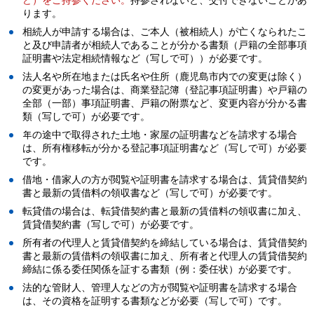
ど）をご持参ください。
持参されないと、交付できないことがあ
ります。
相続人が申請する場合は、ご本人（被相続人）が亡くなられたこ
と及び申請者が相続人であることが分かる書類（戸籍の全部事項
証明書や法定相続情報など（写しで可））が必要です。
法人名や所在地または氏名や住所（鹿児島市内での変更は除く）
の変更があった場合は、商業登記簿（登記事項証明書）や戸籍の
全部（一部）事項証明書、戸籍の附票など、変更内容が分かる書
類（写しで可）が必要です。
年の途中で取得された土地・家屋の証明書などを請求する場合
は、所有権移転が分かる登記事項証明書など（写しで可）が必要
です。
借地・借家人の方が閲覧や証明書を請求する場合は、賃貸借契約
書と最新の賃借料の領収書など（写しで可）が必要です。
転貸借の場合は、転貸借契約書と最新の賃借料の領収書に加え、
賃貸借契約書（写しで可）が必要です。
所有者の代理人と賃貸借契約を締結している場合は、賃貸借契約
書と最新の賃借料の領収書に加え、所有者と代理人の賃貸借契約
締結に係る委任関係を証する書類（例：委任状）が必要です。
法的な管財人、管理人などの方が閲覧や証明書を請求する場合
は、その資格を証明する書類などが必要（写しで可）です。