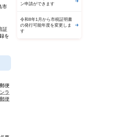
ン申請ができます
島市
令和8年1月から市税証明書
の発行可能年度を変更しま
暗証
す
録を
郵便
ンラ
郵便