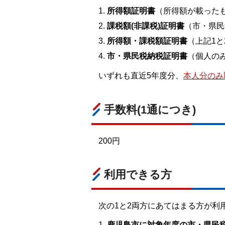
所得額証明書
（所得額が載った
課税額(非課税)証明書
（市・県民
所得額・課税額証明書
（上記1
市・県民税納税証明書
（個人の
いずれも直近5年度分、
本人分のみ
手数料(1通につき)
200円
利用できる方
次の1と2両方にあてはまる方が利
鹿児島市に対象年度の市・県民