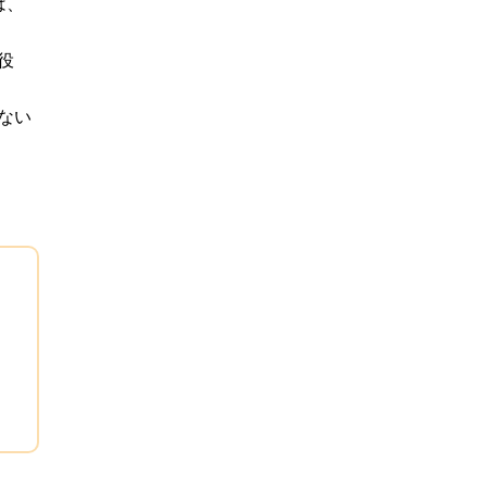
は、
役
ない