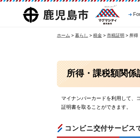
マグマシティ
鹿児島市
Fo
鹿児島市
ホーム
>
暮らし
>
税金
>
市税証明
> 所
所得・課税額関係
マイナンバーカードを利用して、
証明書を取ることができます。
コンビニ交付サービス