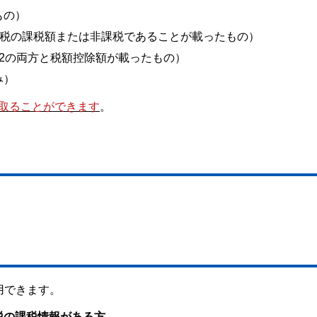
もの）
税の課税額または非課税であることが載ったもの）
と2の両方と税額控除額が載ったもの）
み）
取ることができます
。
用できます。
税の課税情報がある方